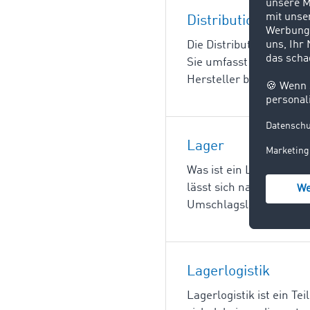
Distributionslogisti
Die Distributionslogistik
Sie umfasst die Planung
Hersteller bis zum End
Lager
Was ist ein Lager? Ein
lässt sich nach verschi
Umschlagslagern, Dauer
Lagerlogistik
Lagerlogistik ist ein Te