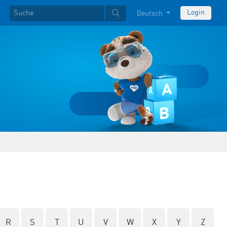
Login
Deutsch
R
S
T
U
V
W
X
Y
Z