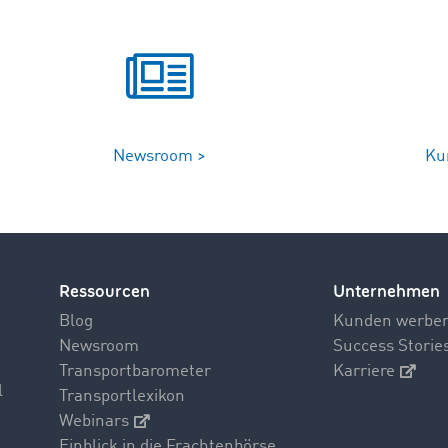
Newsroom >
Ku
Ressourcen
Unternehmen
Blog
Kunden werbe
Newsroom
Success Storie
Transportbarometer
Karriere
l
Transportlexikon
Webinars
Einblick in die Frachtenbörse