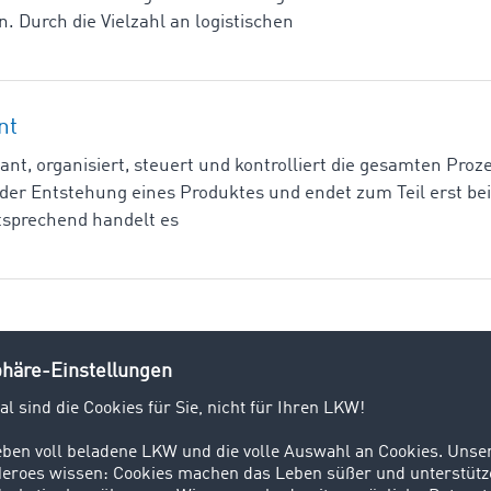
 Durch die Vielzahl an logistischen
nt
t, organisiert, steuert und kontrolliert die gesamten Proz
i der Entstehung eines Produktes und endet zum Teil erst be
tsprechend handelt es
 Lagern ist das Deponieren von Gütern, die zur Weitergabe
 man den Materialfluss ganz bewusst und bildet stattdessen 
e Lagerung von Gütern weitgehend