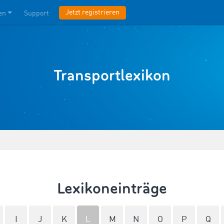
Jetzt registrieren
en
Support
Transportlexikon
Lexikoneinträge
I
J
K
L
M
N
O
P
Q