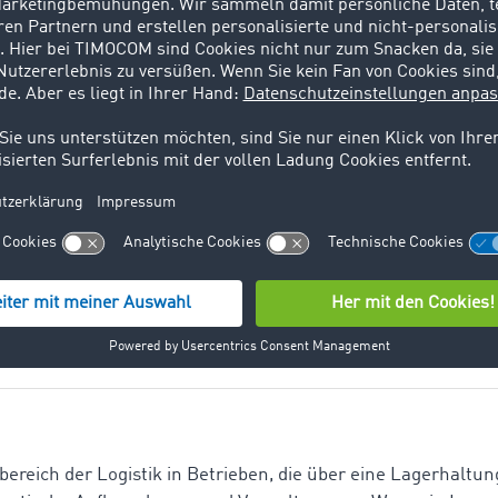
k
, auch Absatzlogistik oder Vertriebslogistik genannt, ist ein T
, Steuerung und Kontrolle aller Prozesse, die mit der Vert
kunden verbunden sind...
 Lager ist ein Raum, Gebäude oder Areal, in dem man Waren
edenen Anforderungen gliedern. Aus Sicht der Spedition ist es
lagern und Verteillagern
ilbereich der Logistik in Betrieben, die über eine Lagerhaltu