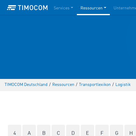
Services
Ressourcen
Unternehm
TIMOCOM Deutschland
/
Ressourcen
/
Transportlexikon
/
Logistik
4
A
B
C
D
E
F
G
H