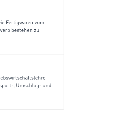
wie Fertigwaren vom
ewerb bestehen zu
riebswirtschaftslehre
nsport-, Umschlag- und