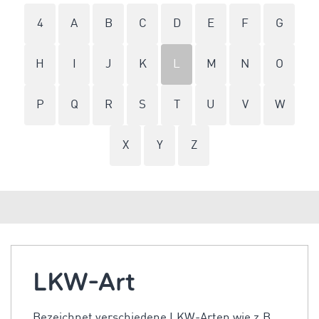
4
A
B
C
D
E
F
G
H
I
J
K
L
M
N
O
P
Q
R
S
T
U
V
W
X
Y
Z
LKW-Art
Bezeichnet verschiedene LKW-Arten wie z.B.