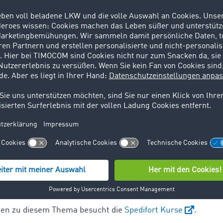
 dürfen Fahrer die Lenkzeit zudem um je 1 Stunde ausweite
en eine tägliche Ruhezeit von 11 Stunden einhalten. Diese 
 kürzere Pausen aufgeteilt oder auf 9 Stunden verkürzt wer
t es auch eine wöchentliche Ruhezeit. Sie besagt, dass LKW
) eine Pause von mindestens 45 Stunden machen müssen. D
t aufteilen, sie müssen sie am Stück nehmen.
stimmungen verstößt, muss mit einem Bußgeld zwischen 30
g von Lenk- und Ruhezeiten kontrolliert in Deutschland da
 Daten protokolliert ein EG-Kontrollgerät im Fahrerhaus.
nahmeregelungen zu den Lenk- und Ruhezeiten. Sehr ausführ
org
aufgeschlüsselt.
nen zu diesem Thema besucht die
Spedifort Kurse
.