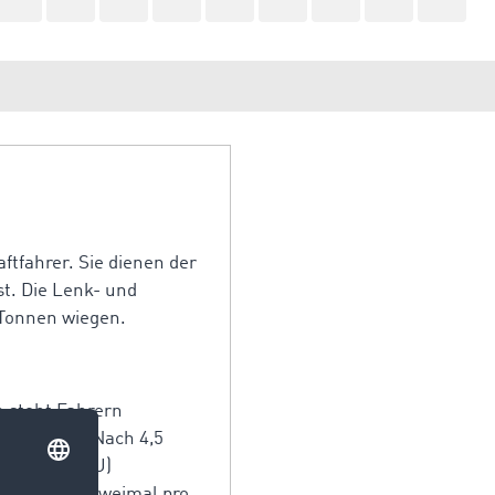
ftfahrer. Sie dienen der
t. Die Lenk- und
 Tonnen wiegen.
h steht Fahrern
ilt werden. Nach 4,5
rechung (LZU)
 aufteilen. Zweimal pro