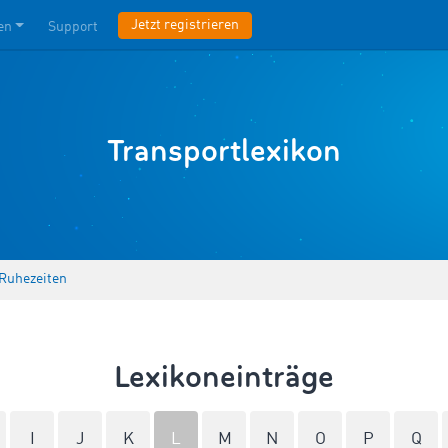
Jetzt registrieren
en
Support
Transportlexikon
Ruhezeiten
Lexikoneinträge
I
J
K
L
M
N
O
P
Q