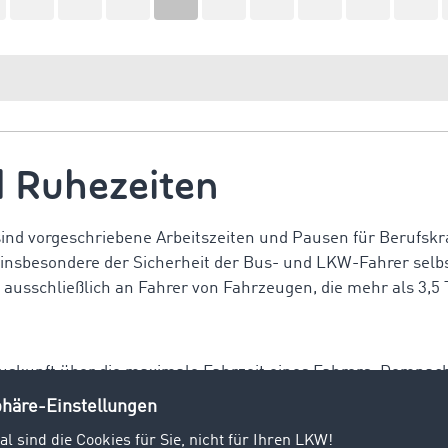
d Ruhezeiten
nd vorgeschriebene Arbeitszeiten und Pausen für Berufskra
 insbesondere der Sicherheit der Bus- und LKW-Fahrer selbs
 ausschließlich an Fahrer von Fahrzeugen, die mehr als 3,5
uskunft über die maximale Fahrzeit eines Fahrers. Demnac
von 9 Stunden zu. Diese Zeit muss in zwei Abschnitte unterte
n Berufskraftfahrer also eine 45-minütige Lenkzeitunterb
ie LZU auch in zwei kürzere Pausen von 15 bzw. 30 Minuten