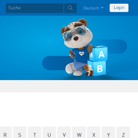
Login
Deutsch
R
S
T
U
V
W
X
Y
Z