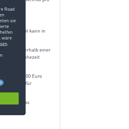
n.
Tagesruhezeit kann in
den.
-Fahrer innerhalb einer
ie Wochenruhezeit
 Euro und 500 Euro
s Bundesamt für
lich wird das