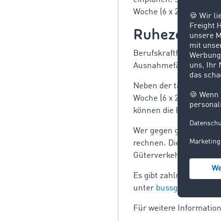
Woche (6 x 24 Stunden)
Ruhezeiten
Berufskraftfahrer müss
Ausnahmefällen in zwei
Neben der täglichen gib
Woche (6 x 24 Stunden
können die Fahrer nich
Wer gegen geltende Be
rechnen. Die Einhaltun
Güterverkehr (BAG). Die
Es gibt zahlreiche Aus
unter
bussgeldkatalog.
Für weitere Informatio