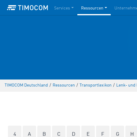
Services
Ressourcen
Unternehm
TIMOCOM Deutschland
/
Ressourcen
/
Transportlexikon
/
Lenk- und 
4
A
B
C
D
E
F
G
H