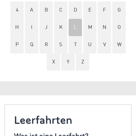
4
A
B
C
D
E
F
G
H
I
J
K
L
M
N
O
P
Q
R
S
T
U
V
W
X
Y
Z
Leerfahrten