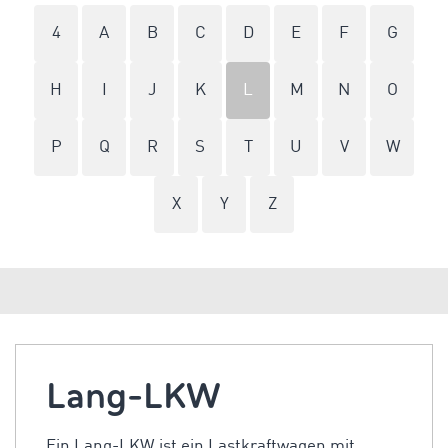
4
A
B
C
D
E
F
G
H
I
J
K
L
M
N
O
P
Q
R
S
T
U
V
W
X
Y
Z
Lang-LKW
Ein Lang-LKW ist ein Lastkraftwagen mit