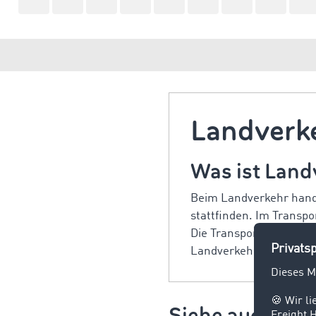
Landverk
Was ist Land
Beim Landverkehr handel
stattfinden. Im Transp
Die Transportmittel de
Landverkehr ist die älte
Siehe auch: