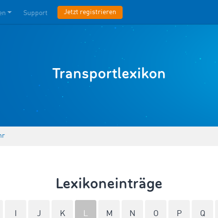
Jetzt registrieren
en
Support
Transportlexikon
hr
Lexikoneinträge
I
J
K
L
M
N
O
P
Q