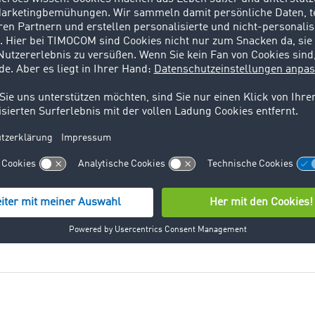
? Bei einem Transport befördern Fahrzeuge Personen oder 
ptprozesse in der Logistik. Zu den sogenannten TUL-Prozess
 Durch die Vielzahl an logistischen
ein bewegliches Produkt und bezeichnet ein Erzeugnis, das a
bar ist. Nach wirtschaftswissenschaftlicher Definition sind
igung bestimmter menschlicher