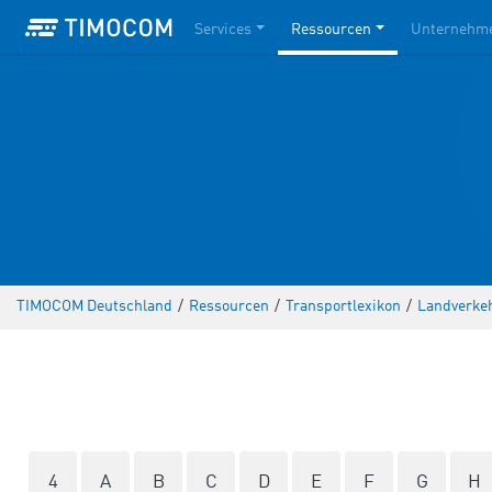
Services
Ressourcen
Unternehm
TIMOCOM Deutschland
/
Ressourcen
/
Transportlexikon
/
Landverke
4
A
B
C
D
E
F
G
H