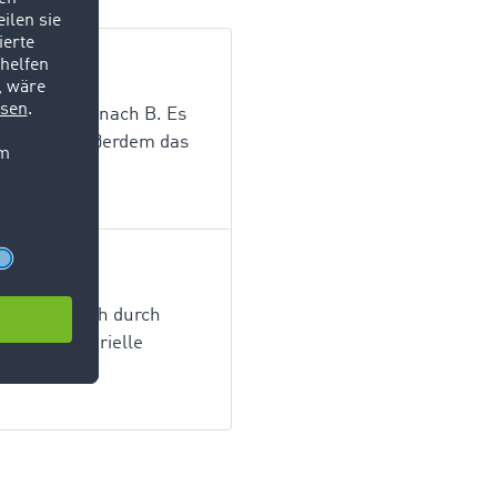
Güter von A nach B. Es
en zählen außerdem das
usschließlich durch
 Waren materielle