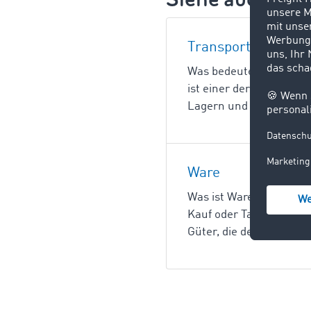
Transport
Was bedeutet Transport
ist einer der drei Hau
Lagern und Umschlagen.
Ware
Was ist Ware? Ware ist 
Kauf oder Tausch erwerb
Güter, die der Befried