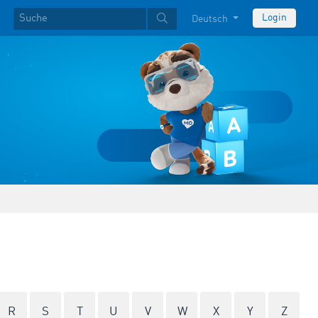
Login
Deutsch
R
S
T
U
V
W
X
Y
Z