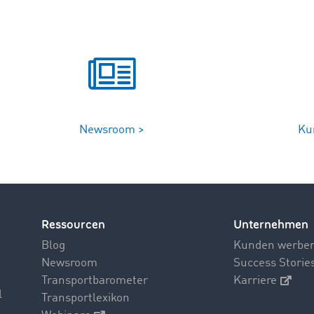
Newsroom >
Ku
Ressourcen
Unternehmen
Blog
Kunden werbe
Newsroom
Success Storie
Transportbarometer
Karriere
l
Transportlexikon