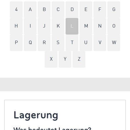
4
A
B
C
D
E
F
G
H
I
J
K
L
M
N
O
P
Q
R
S
T
U
V
W
X
Y
Z
Lagerung