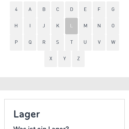
4
A
B
C
D
E
F
G
H
I
J
K
L
M
N
O
P
Q
R
S
T
U
V
W
X
Y
Z
Lager