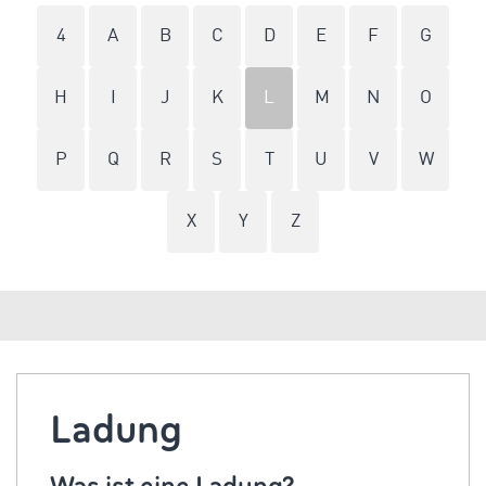
4
A
B
C
D
E
F
G
H
I
J
K
L
M
N
O
P
Q
R
S
T
U
V
W
X
Y
Z
Ladung