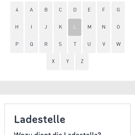
4
A
B
C
D
E
F
G
H
I
J
K
L
M
N
O
P
Q
R
S
T
U
V
W
X
Y
Z
Ladestelle