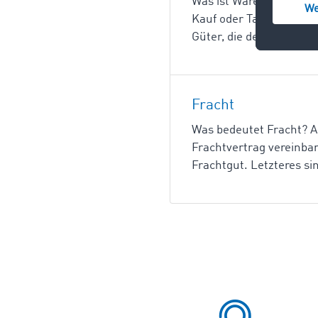
Was ist Ware? Ware ist 
Kauf oder Tausch erwerb
Güter, die der Befried
Fracht
Was bedeutet Fracht? Al
Frachtvertrag vereinbar
Frachtgut. Letzteres si