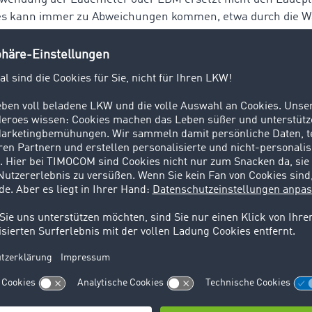
 es kann immer zu Abweichungen kommen, etwa durch die W
 Behandlung von Gefahrgütern oder durch besonders schwe
lte deshalb der Ladeplan sein.
? Bei einem Transport befördern Fahrzeuge Personen oder 
ptprozesse in der Logistik. Zu den sogenannten TUL-Prozess
 Durch die Vielzahl an logistischen