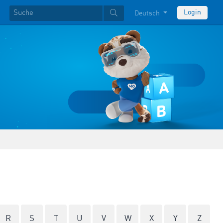
Login
Deutsch
R
S
T
U
V
W
X
Y
Z