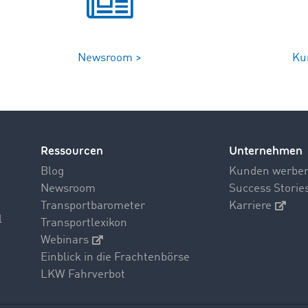
Newsroom >
Ku
Ressourcen
Unternehmen
Blog
Kunden werbe
Newsroom
Success Storie
Transportbarometer
Karriere
l
Transportlexikon
Webinars
Einblick in die Frachtenbörse
LKW Fahrverbot