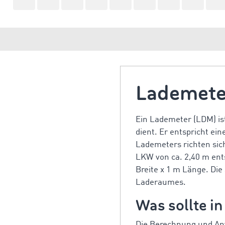
Lademete
Ein Lademeter (LDM) ist
dient. Er entspricht e
Lademeters richten sic
LKW von ca. 2,40 m ent
Breite x 1 m Länge. Die
Laderaumes.
Was sollte i
Die Berechnung und Anw