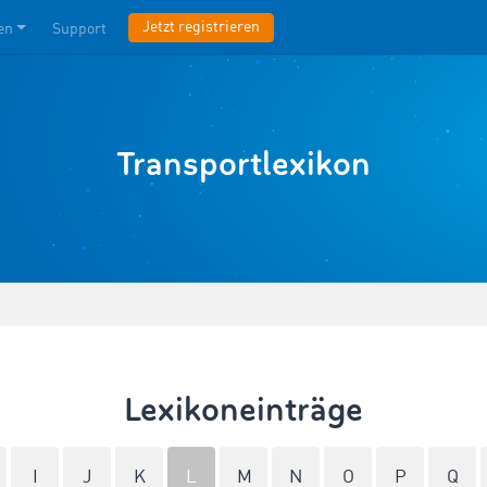
Jetzt registrieren
en
Support
Transportlexikon
Lexikoneinträge
I
J
K
L
M
N
O
P
Q