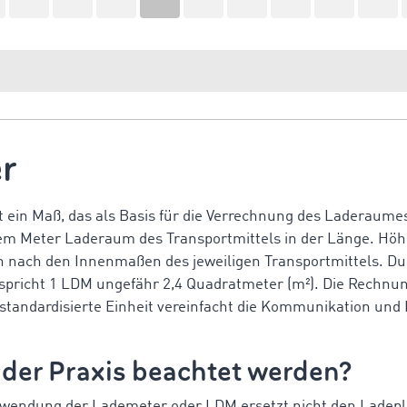
r
 ein Maß, das als Basis für die Verrechnung des Laderaume
inem Meter Laderaum des Transportmittels in der Länge. Höh
h nach den Innenmaßen des jeweiligen Transportmittels. Dur
spricht 1 LDM ungefähr 2,4 Quadratmeter (m²). Die Rechnun
 standardisierte Einheit vereinfacht die Kommunikation und
n der Praxis beachtet werden?
endung der Lademeter oder LDM ersetzt nicht den Ladeplan