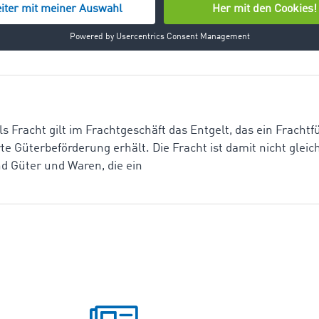
ein bewegliches Produkt und bezeichnet ein Erzeugnis, das a
bar ist. Nach wirtschaftswissenschaftlicher Definition sind
igung bestimmter menschlicher
s Fracht gilt im Frachtgeschäft das Entgelt, das ein Frachtfü
te Güterbeförderung erhält. Die Fracht ist damit nicht gle
nd Güter und Waren, die ein