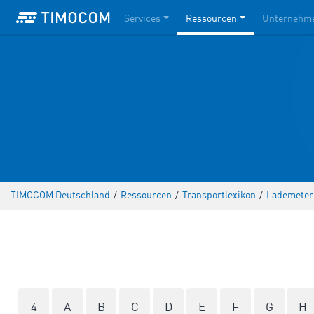
Services
Ressourcen
Unternehm
TIMOCOM Deutschland
/
Ressourcen
/
Transportlexikon
/
Lademeter
4
A
B
C
D
E
F
G
H