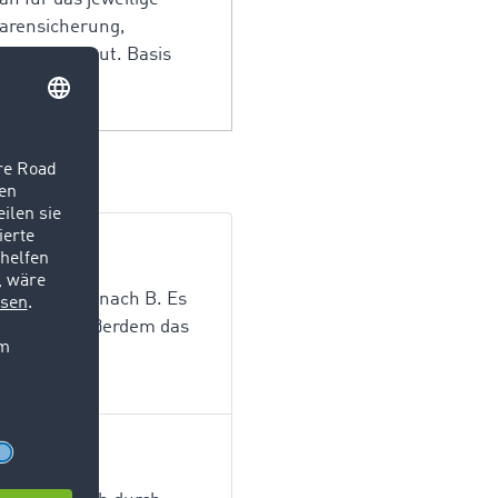
arensicherung,
res Frachtgut. Basis
Güter von A nach B. Es
en zählen außerdem das