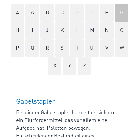
4
A
B
C
D
E
F
G
H
I
J
K
L
M
N
O
P
Q
R
S
T
U
V
W
X
Y
Z
Gabelstapler
Bei einem Gabelstapler handelt es sich um
ein Flurfördermittel, das vor allem eine
Aufgabe hat: Paletten bewegen.
Entscheidender Bestandteil eines