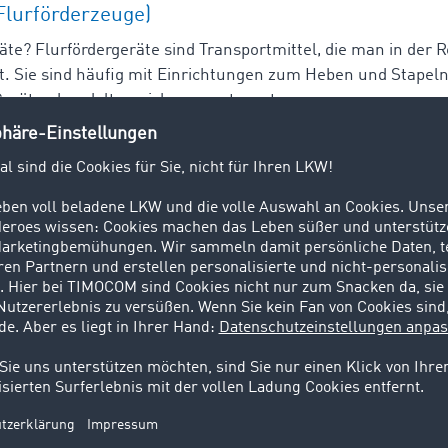
Flurförderzeuge)
äte? Flurfördergeräte sind Transportmittel, die man in der R
t. Sie sind häufig mit Einrichtungen zum Heben und Stapel
Geräten handelt es sich um gesteuerte
s Fracht gilt im Frachtgeschäft das Entgelt, das ein Frachtf
rte Güterbeförderung erhält. Die Fracht ist damit nicht gl
ind Güter und Waren, die ein
d Laderaumbörse
 bei Frachtenbörse und Laderaumbörse? Bei einer Börse f
en virtuellen Marktplatz, der meist Spediteuren und Fracht
tplatz treffen Anbieter von