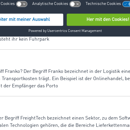
ng
ermittlung? Die Frachtenvermittlung ist ein eigener Geschä
chtaufträge zu vermitteln und an geeignete Frachtführer weit
steht ihr kein Fuhrpark
f Franko? Der Begriff Franko bezeichnet in der Logistik eine
 Transportkosten trägt. Ein Beispiel ist der Onlinehandel, b
ht der Empfänger das Porto
Der Begriff FreightTech bezeichnet einen Sektor, zu dem S
gitalen Technologien gehören, die die Bereiche Lieferkette