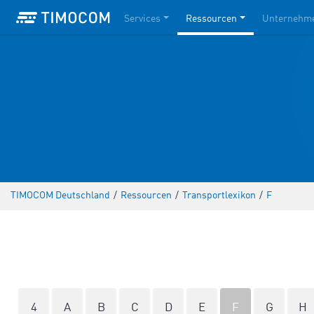
Services
Ressourcen
Unternehm
TIMOCOM Deutschland
/
Ressourcen
/
Transportlexikon
/
F
4
A
B
C
D
E
F
G
H