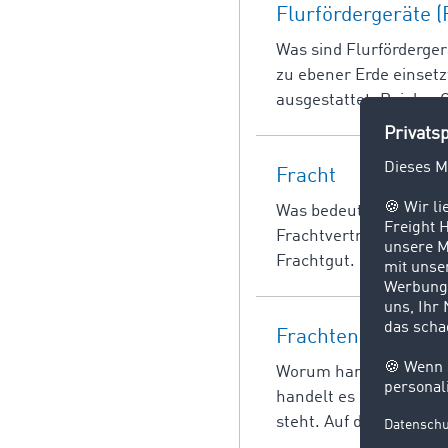
Flurfördergeräte (
Was sind Flurförderger
zu ebener Erde einsetz
ausgestattet. Bei den 
Fracht
Was bedeutet Fracht? Al
Frachtvertrag vereinba
Frachtgut. Letzteres s
Frachtenbörse un
Worum handelt es sich
handelt es sich um ein
steht. Auf diesem Mark