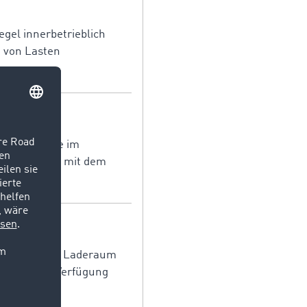
egel innerbetrieblich
n von Lasten
ührer für die im
eichbedeutend mit dem
ür Fracht und Laderaum
führern zur Verfügung