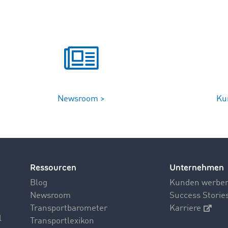
Newsroom >
Ku
Ressourcen
Unternehmen
Blog
Kunden werbe
Newsroom
Success Storie
Transportbarometer
Karriere
l
Transportlexikon