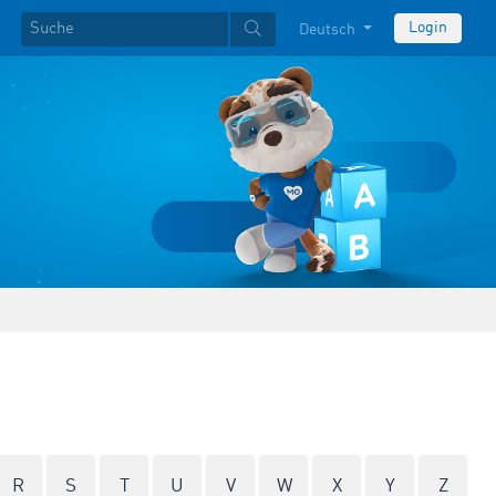
Login
Deutsch
R
S
T
U
V
W
X
Y
Z