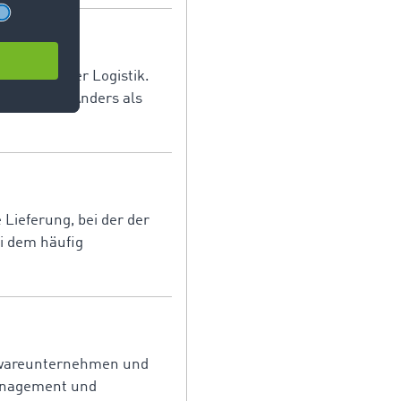
ftszweig der Logistik.
erzuleiten. Anders als
 Lieferung, bei der der
ei dem häufig
oftwareunternehmen und
nmanagement und