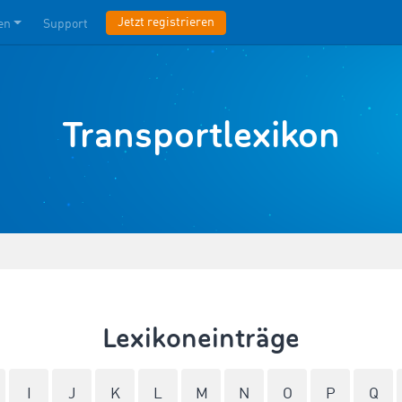
Jetzt registrieren
en
Support
Transportlexikon
Lexikoneinträge
I
J
K
L
M
N
O
P
Q