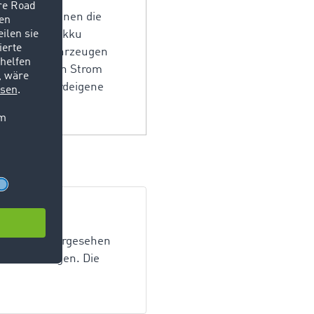
rkehr. Zum einen die
nd in einem Akku
ch bei Nutzfahrzeugen
raftwagen den Strom
, lädt die bordeigene
transport vorgesehen
 der Kranwagen. Die