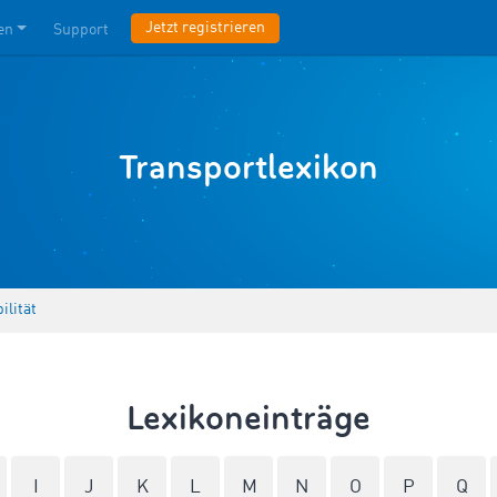
Jetzt registrieren
en
Support
Transportlexikon
ilität
Lexikoneinträge
I
J
K
L
M
N
O
P
Q