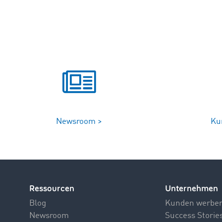
Newsroom >
Ku
Ressourcen
Unternehmen
Blog
Kunden werbe
Newsroom
Success Storie