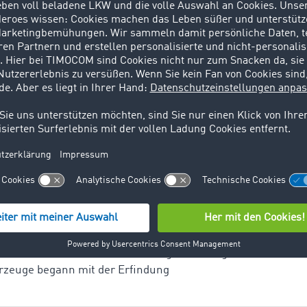
er vor allem zwei Varianten der Elektromobilität im Güterve
riante, bei der die Fahrzeuge Strom an Ladesäulen tanken u
Elektromobilität, die auch bei Autos zum Einsatz kommt. Do
ante getestet und zwar die Oberleitung. Dabei nehmen Lastk
erleitungen auf. Die Energie, die sie nicht direkt einsetzen
ftfahrzeuge, die für den gewerblichen Güter- und Personen
 sind der Omnibus, der Lastkraftwagen, die Zugmaschine und
rzeuge begann mit der Erfindung