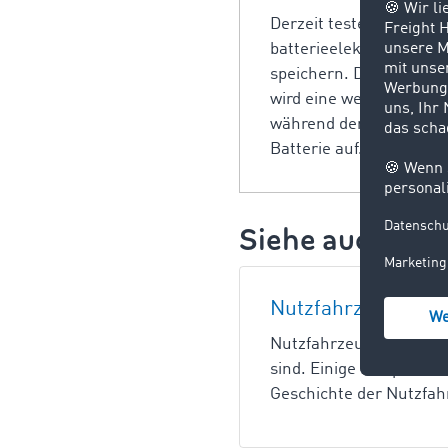
Derzeit testen Herstell
batterieelektrische Va
speichern. Das ist die 
wird eine weitere Vari
während der Fahrt aus Ob
Batterie auf.
Siehe auch:
Nutzfahrzeuge
Nutzfahrzeuge sind Kra
sind. Einige Beispiele
Geschichte der Nutzfah