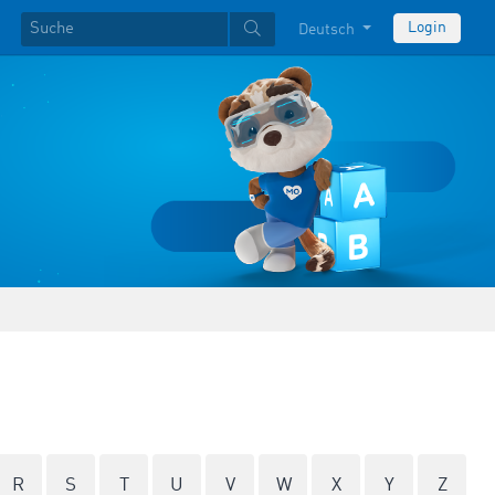
Login
Deutsch
R
S
T
U
V
W
X
Y
Z