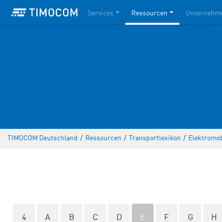
Services
Ressourcen
Unternehm
TIMOCOM Deutschland
/
Ressourcen
/
Transportlexikon
/
Elektromob
4
A
B
C
D
E
F
G
H