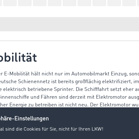
bilität
er E-Mobilität hält nicht nur im Automobilmarkt Einzug, son
tsche Schienennetz ist bereits großflächig elektrifiziert, i
elektrisch betriebene Sprinter. Die Schifffahrt setzt eher a
 Binnenschiffe und Fähren sind derzeit mit Elektromotor ausge
her Energie zu betreiben ist nicht neu. Der Elektromotor wu
n, setzte sich aber nicht durch. Erst durch die zunehmende
 und Emissionen gerät er wieder in den Fokus.
 von Elektromobilität gibt es?