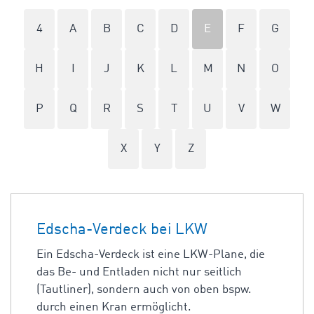
4
A
B
C
D
E
F
G
H
I
J
K
L
M
N
O
P
Q
R
S
T
U
V
W
X
Y
Z
Edscha-Verdeck bei LKW
Ein Edscha-Verdeck ist eine LKW-Plane, die
das Be- und Entladen nicht nur seitlich
(Tautliner), sondern auch von oben bspw.
durch einen Kran ermöglicht.