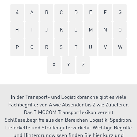
4
A
B
C
D
E
F
G
H
I
J
K
L
M
N
O
P
Q
R
S
T
U
V
W
X
Y
Z
In der Transport- und Logistikbranche gibt es viele
Fachbegriffe: von A wie Absender bis Z wie Zulieferer.
Das TIMOCOM Transportlexikon vereint
Schlüsselbegriffe aus den Bereichen Logistik, Spedition,
Lieferkette und Straßengüterverkehr. Wichtige Begriffe
und Hintergrundwissen finden Sie hier kurz und