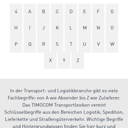
4
A
B
C
D
E
F
G
H
I
J
K
L
M
N
O
P
Q
R
S
T
U
V
W
X
Y
Z
In der Transport- und Logistikbranche gibt es viele
Fachbegriffe: von A wie Absender bis Z wie Zulieferer.
Das TIMOCOM Transportlexikon vereint
Schlüsselbegriffe aus den Bereichen Logistik, Spedition,
Lieferkette und Straßengüterverkehr. Wichtige Begriffe
und Hintergrundwissen finden Sie hier kurz und