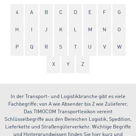
4
A
B
C
D
E
F
G
H
I
J
K
L
M
N
O
P
Q
R
S
T
U
V
W
X
Y
Z
In der Transport- und Logistikbranche gibt es viele
Fachbegriffe: von A wie Absender bis Z wie Zulieferer.
Das TIMOCOM Transportlexikon vereint
Schlüsselbegriffe aus den Bereichen Logistik, Spedition,
Lieferkette und Straßengüterverkehr. Wichtige Begriffe
und Hintergrundwissen finden Sie hier kurz und