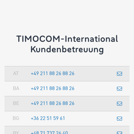
TIMOCOM-International
Kundenbetreuung
AT
+49 211 88 26 88 26
BA
+49 211 88 26 88 26
BE
+49 211 88 26 88 26
BG
+36 22 51 59 61
BY
+48 71 737 26 40