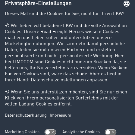
Kunden werben Kunden
Success Stories
Karriere
Support
Kontakt
Rechtliches
Impressum
AGB
Datenschutz