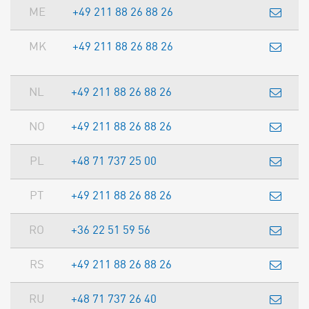
ME
+49 211 88 26 88 26
MK
+49 211 88 26 88 26
NL
+49 211 88 26 88 26
NO
+49 211 88 26 88 26
PL
+48 71 737 25 00
PT
+49 211 88 26 88 26
RO
+36 22 51 59 56
RS
+49 211 88 26 88 26
RU
+48 71 737 26 40