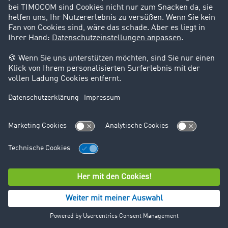
zu sammeln. Die so erfassten Daten werden auf
Servern von Zoominfo in den USA gespeichert. Die
Verarbeitung dieser Daten erfolgt auf Grundlage Ihrer
Einwilligung (Art. 6 Abs. 1 lit. a DSGVO) und dient dazu,
die Benutzerfreundlichkeit unserer Website zu
verbessern. Ihre Einwilligung können Sie jederzeit
widerrufen.
14.3. beServe von beDirect
Wir setzen den Dienst beServe von beDirect GmbH &
Co. KG ein, um die automatische
Vervollständigungsfunktion im Registrierungsformular
bereitzustellen. beServe unterstützt uns dabei,
Firmendaten automatisch zu ergänzen, um die
Registrierung für Sie zu vereinfachen.
Die bei der Nutzung von beServe erfassten Daten
werden von beDirect verarbeitet und können folgende