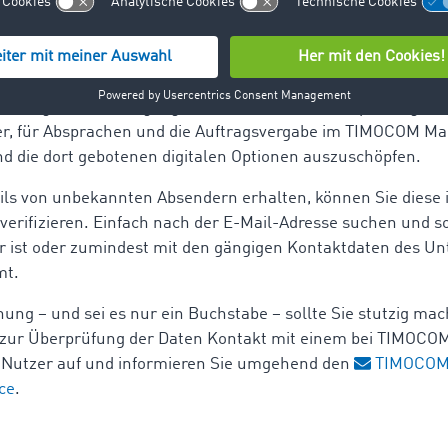
 betrügerischen Absichten weichen häufig auf unsichere
nskanäle außerhalb der Online-Plattformen aus. Vorsicht 
n unbekannte Dienstleister E-Mail oder Telefon nutzen, u
 Aufgrund der eingangs beschriebenen Nutzerprüfung ist es
er, für Absprachen und die Auftragsvergabe im TIMOCOM Ma
nd die dort gebotenen digitalen Optionen auszuschöpfen.
ils von unbekannten Absendern erhalten, können Sie dies
verifizieren. Einfach nach der E-Mail-Adresse suchen und so
ar ist oder zumindest mit den gängigen Kontaktdaten des 
mt.
ung – und sei es nur ein Buchstabe – sollte Sie stutzig ma
zur Überprüfung der Daten Kontakt mit einem bei TIMOCO
 Nutzer auf und informieren Sie umgehend den
TIMOCO
ce
.