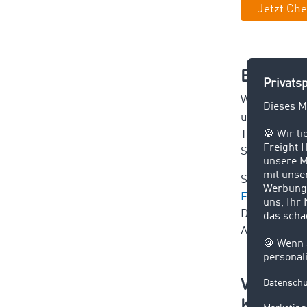
Jetzt Che
Eigene 
Wer sich ber
unregelmäßig
TIMOCOM eig
Spotmarktnut
Stattdessen 
Frachtenbör
Diese indivi
Auftragsverg
Wichtig 
Kommuni