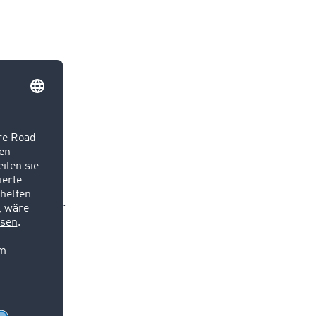
in
börse von
enen
Kreis teilen.
er digitalen