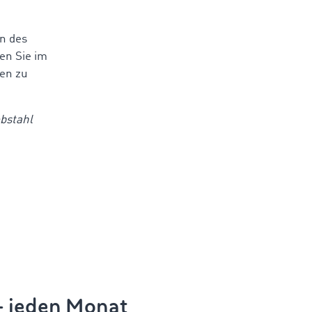
n des
en Sie im
en zu
ebstahl
 – jeden Monat