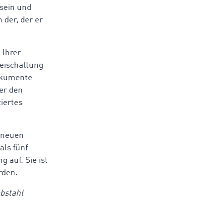
sein und
 der, der er
 Ihrer
reischaltung
okumente
er den
ziertes
 neuen
ls fünf
 auf. Sie ist
rden.
ebstahl