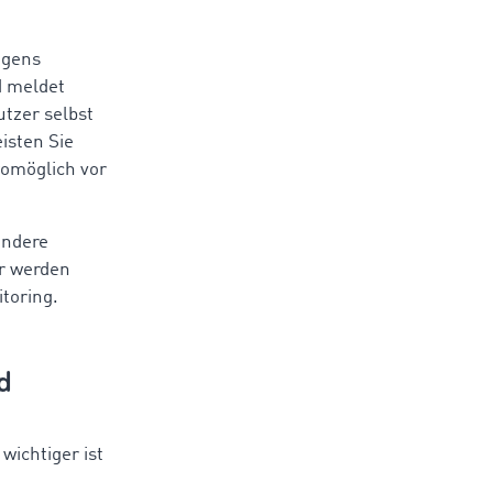
igens
d meldet
tzer selbst
isten Sie
womöglich vor
andere
er werden
itoring.
d
wichtiger ist