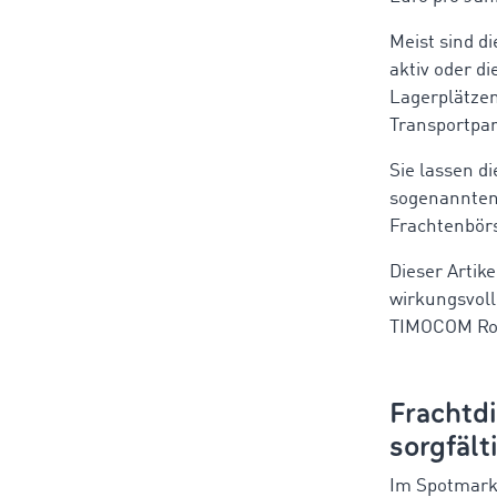
Meist sind d
aktiv oder d
Lagerplätzen.
Transportpar
Sie lassen d
sogenannten 
Frachtenbörs
Dieser Artike
wirkungsvoll
TIMOCOM Road
Frachtd
sorgfält
Im Spotmarkt