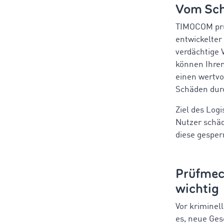
Vom Sch
TIMOCOM prüf
entwickelter
verdächtige 
können Ihren
einen wertvo
Schäden dur
Ziel des Logi
Nutzer schäd
diese gesper
Prüfmec
wichtig
Vor kriminel
es, neue Ges