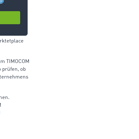
ist daher
m Kontakt
 in aller
rktetplace
e im TIMOCOM
 prüfen, ob
Unternehmens
chen.
M
M