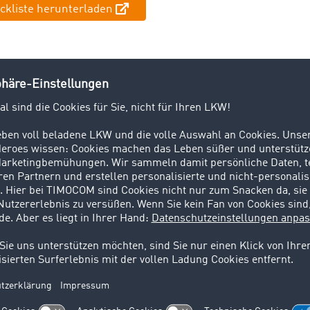
ckliste herunterladen
Netzwerke zur Frachtvergabe anlegen
eits ein Netzwerk an Dienstleistern aufgebaut hat und diese 
en Abständen immer wieder einsetzt, kann in der Frachten
ene Partnernetzwerke anlegen. Die Prüfung unbekannter
zer entfällt in dem Fall.
können Sie als Auftraggeber die Teilnehmer ihrer
Geschloss
se
selbst auswählen und Ihre Aufträge exklusiv in diesem 
duellen privaten Benutzerkreise bilden den ganzen Komfort d
abe in einem Netzwerk bekannter Geschäftspartner ab.
für die Sicherheit im Transport:
kationskanäle