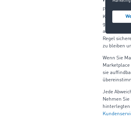
Personen mit
Kommunikatio
geboten, wen
aufzunehmen.
Regel sicher
zu bleiben u
Wenn Sie Ma
Marketplace 
sie auffindb
übereinstim
Jede Abweich
Nehmen Sie 
hinterlegten
Kundenservi