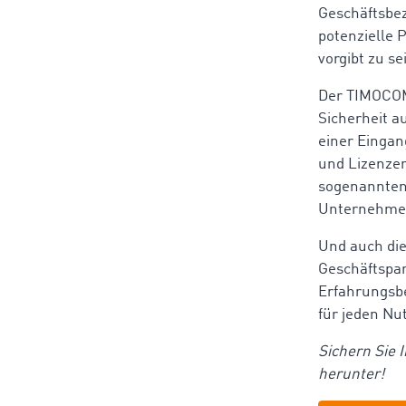
Geschäftsbez
potenzielle 
vorgibt zu s
Der TIMOCOM 
Sicherheit a
einer Einga
und Lizenze
sogenannte
Unternehme
Und auch di
Geschäftspa
Erfahrungsbe
für jeden Nu
Sichern Sie 
herunter!