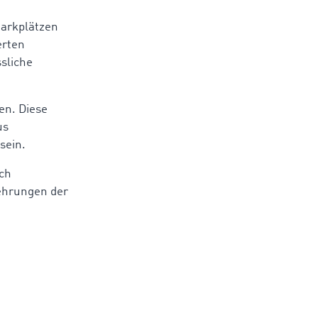
Parkplätzen
erten
ssliche
en. Diese
us
sein.
ich
ehrungen der