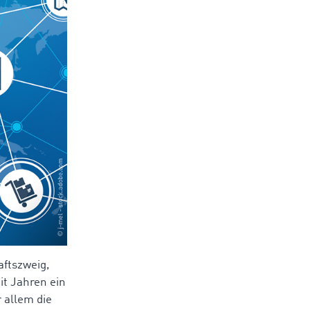
ftszweig,
it Jahren ein
 allem die