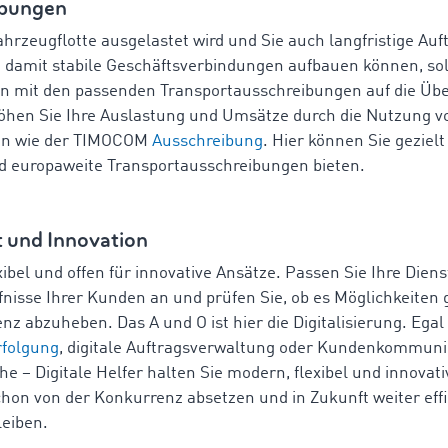
ibungen
ahrzeugflotte ausgelastet wird und Sie auch langfristige Auf
 damit stabile Geschäftsverbindungen aufbauen können, soll
 mit den passenden Transportausschreibungen auf die Üb
öhen Sie Ihre Auslastung und Umsätze durch die Nutzung v
n wie der TIMOCOM
Ausschreibung
. Hier können Sie gezielt
d europaweite Transportausschreibungen bieten.
ät und Innovation
xibel und offen für innovative Ansätze. Passen Sie Ihre Dien
fnisse Ihrer Kunden an und prüfen Sie, ob es Möglichkeiten g
nz abzuheben. Das A und O ist hier die Digitalisierung. Egal
folgung
, digitale Auftragsverwaltung oder Kundenkommuni
e – Digitale Helfer halten Sie modern, flexibel und innovativ
chon von der Konkurrenz absetzen und in Zukunft weiter eff
leiben.