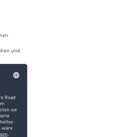
enen
höhen und
 auswählen
rnehmen,
en
itintensiv
wichtiger.