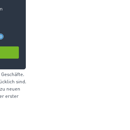
n,
eit und
ie sich
tehen.
 Geschäfte.
ücklich sind.
 zu neuen
er erster