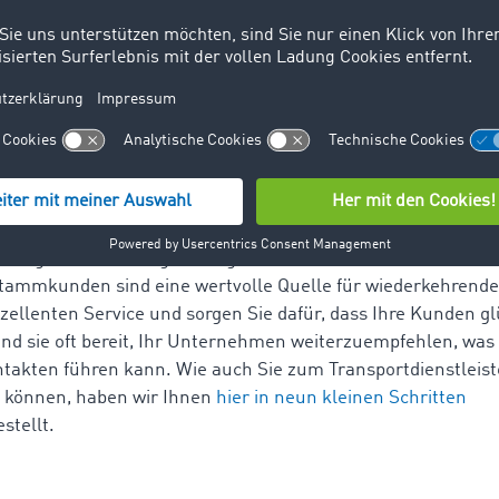
ang zu wichtigen Dokumenten
wie EU-Lizenzen, Zertifikate
spapieren und Gewerbeanmeldungen ist für viele Ihrer
rnehmen von Bedeutung. Zeigen Sie Ihre Vertrauenswürdigk
 Sie von Anfang an einen herausragenden Eindruck, indem S
ellen.
ngsmarketing
uf eine
langfristige Kundenbindung
, indem Sie eine gute
ung bieten und regelmäßig mit Ihren Kunden in Kontakt s
tammkunden sind eine wertvolle Quelle für wiederkehrende
xzellenten Service und sorgen Sie dafür, dass Ihre Kunden gl
nd sie oft bereit, Ihr Unternehmen weiterzuempfehlen, was
takten führen kann. Wie auch Sie zum Transportdienstleist
 können, haben wir Ihnen
hier in neun kleinen Schritten
tellt.