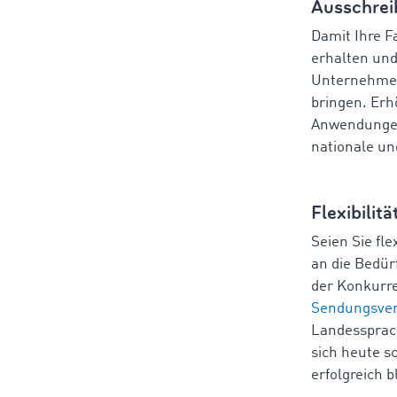
Ausschre
Damit Ihre F
erhalten und
Unternehmen
bringen. Erh
Anwendunge
nationale un
Flexibilit
Seien Sie fle
an die Bedür
der Konkurre
Sendungsver
Landessprach
sich heute s
erfolgreich b