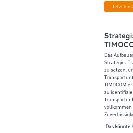
Jetzt kos
Strateg
TIMOCO
Das Aufbauen
Strategie. Es
zu setzen, u
Transportunt
TIMOCOM ermö
zu identifizi
Transportunt
vollkommen a
Zuverlässigke
Das könnte S