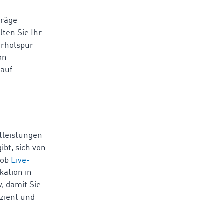
träge
ten Sie Ihr
erholspur
on
 auf
stleistungen
ibt, sich von
 ob
Live-
kation in
, damit Sie
izient und