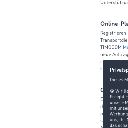
Unterstützu
Online-Pl
Registrieren 
Transportdie
TIMOCOM
Ma
neue Aufträg
internationa
können.
Online-Pr
Erstellen Si
durch die Si
präsentieren
sein. Dennoc