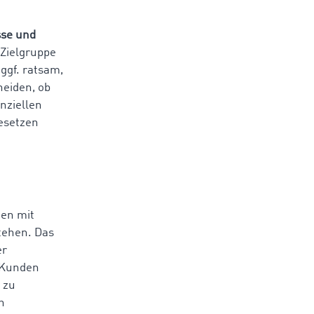
sse und
e Zielgruppe
 ggf. ratsam,
heiden, ob
nziellen
esetzen
ten mit
tehen. Das
er
e Kunden
 zu
h