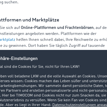
ng suchen.
attformen und Marktplätze
Sie sich auf
Online-Plattformen und Frachtenbörsen
, auf d
nstleistungen angeboten werden. Plattformen wie der
rktplatz
helfen Ihnen schnell dabei, Ihre Reichweite zu er
e zu gewinnen. Dort haben Sie täglich Zugriff auf tausende
le Transportaufträge, aus denen Sie die für sich passenden
äsenz
e eine professionelle Online-Präsenz für Ihr Transportunte
e Ihre Dienstleistungen, Referenzen und Kontaktinformation
. Das Betreuen einer eigenen Unternehmenswebsite kann ze
h wird eine solche Präsenz in unserer digitalen Welt immer 