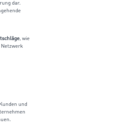
rung dar.
angehende
tschläge
, wie
n Netzwerk
h Kunden und
nternehmen
auen.