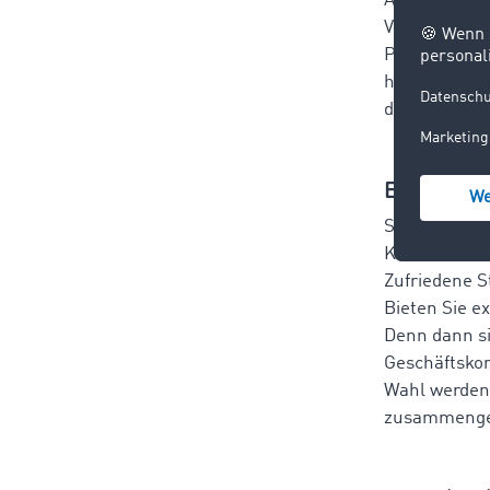
Auch der
Zug
Versicherung
Partnerunte
hinterlassen
digital aufst
Empfehlu
Setzen Sie a
Kundenbetreu
Zufriedene S
Bieten Sie e
Denn dann si
Geschäftskon
Wahl werden
zusammenges