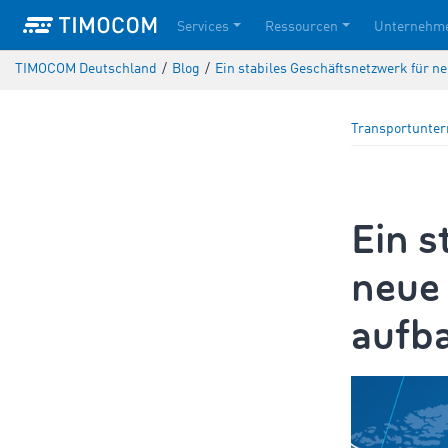
Services
Ressourcen
Unternehm
TIMOCOM Deutschland
/
Blog
/
Ein stabiles Geschäftsnetzwerk für n
Transportunte
Ein s
neue
aufba