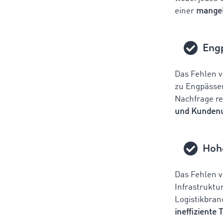
einer
mangel
Eng
Das Fehlen v
zu Engpässen
Nachfrage re
und Kundenu
Hohe
Das Fehlen 
Infrastruktu
Logistikbra
ineffiziente