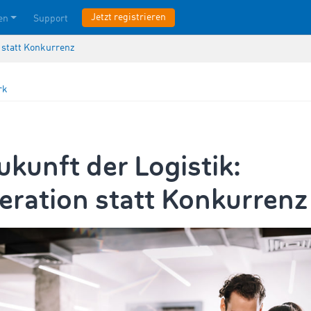
Jetzt registrieren
en
Support
 statt Konkurrenz
rk
ukunft der Logistik:
ration statt Konkurrenz