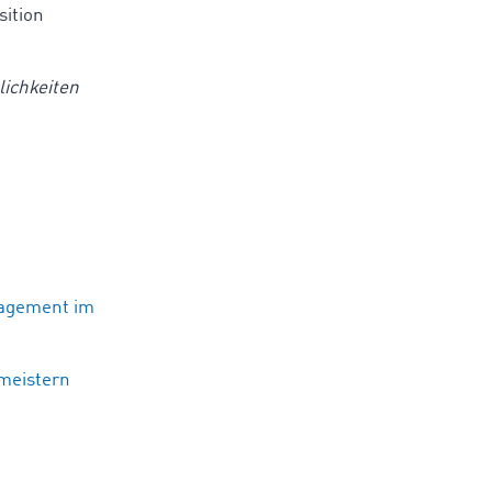
sition
lichkeiten
nagement im
 meistern