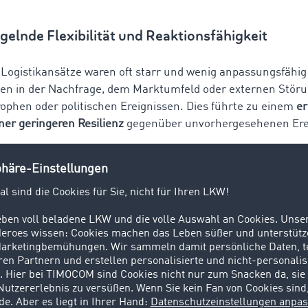
elnde Flexibilität und Reaktionsfähigkeit
e Logistikansätze waren oft starr und wenig anpassungsfähi
en in der Nachfrage, dem Marktumfeld oder externen Stör
ophen oder politischen Ereignissen. Dies führte zu einem
e
iner geringeren Resilienz
gegenüber unvorhergesehenen Ere
annten Herausforderungen zeigen deutlich, warum traditio
ätze zunehmend an ihre Grenzen stoßen und warum ein
chsel hin zu kooperativen Modellen notwendig ist, um den
en gerecht zu werden.
eile von Kooperationen in der Logistik
n bieten zahlreiche Vorteile für Unternehmen in der Logist
stausch von Ressourcen, Informationen und Best Practice