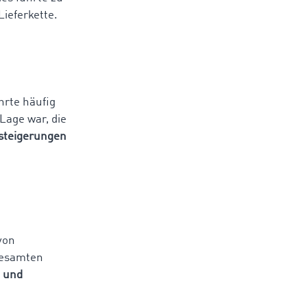
ieferkette.
hrte häufig
Lage war, die
steigerungen
von
 gesamten
n und