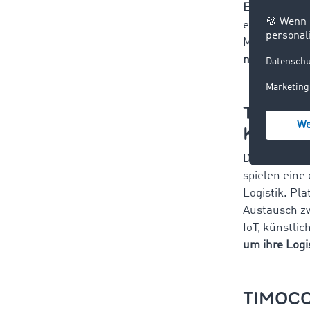
Engpässe red
ermöglichen
Marktumfeld
nutzen
und s
Technolo
Koopera
Die fortschre
spielen eine
Logistik. Pl
Austausch zw
IoT, künstli
um ihre Logi
TIMOCOM