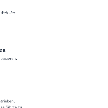
 Welt der
ze
 basieren,
etrieben,
es führte zu