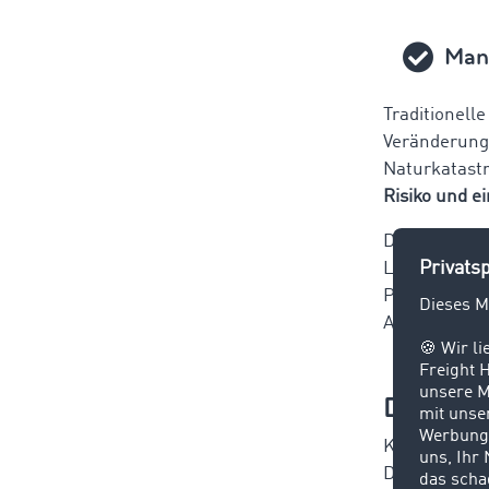
Mang
Traditionell
Veränderung
Naturkatastr
Risiko und e
Die oben gen
Logistikans
Paradigmenwe
Anforderung
Die Vort
Kooperatione
Durch den Au