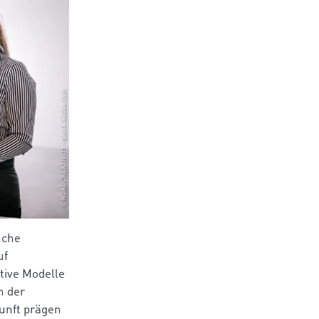
nche
uf
tive Modelle
n der
kunft prägen