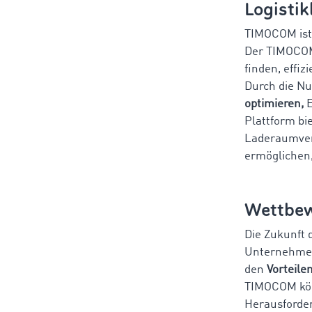
Logisti
TIMOCOM ist 
Der TIMOCOM
finden, effiz
Durch die N
optimieren,
E
Plattform bi
Laderaumver
ermöglichen,
Wettbew
Die Zukunft 
Unternehmen
den
Vorteile
TIMOCOM könn
Herausforder