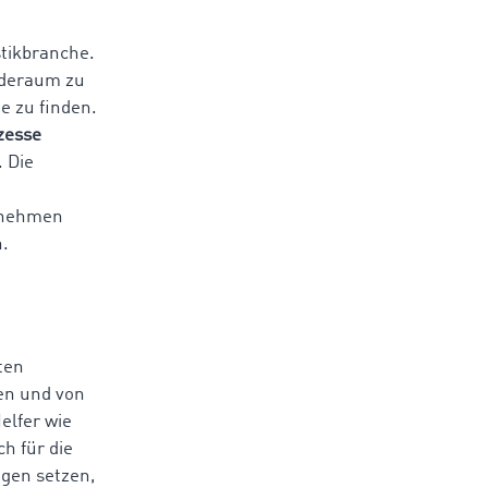
stikbranche.
aderaum zu
te zu finden.
zesse
. Die
rnehmen
n.
ten
en und von
Helfer wie
h für die
ngen setzen,