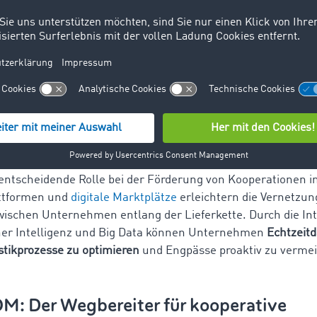
uziert, die Effizienz gesteigert und Kosten gesenkt
werden.
 Kooperationen eine bessere Anpassungsfähigkeit an Verän
 und fördern Innovation. Unternehmen können
gemeinsam 
ich so einen Wettbewerbsvorteil verschaffen.
gische Fortschritte als Treiber von
tionen
itende Digitalisierung und die Verfügbarkeit innovativer Tec
 entscheidende Rolle bei der Förderung von Kooperationen i
attformen und
digitale Marktplätze
erleichtern die Vernetzun
ischen Unternehmen entlang der Lieferkette. Durch die Int
cher Intelligenz und Big Data können Unternehmen
Echtzeitd
stikprozesse zu optimieren
und Engpässe proaktiv zu verme
: Der Wegbereiter für kooperative