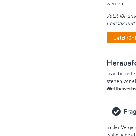
werden.
Jetzt für un
Logistik und
Jetzt für
Herausfo
Traditionell
stehen vor e
Wettbewerbs
Frag
In der Verga
wobei jedes 