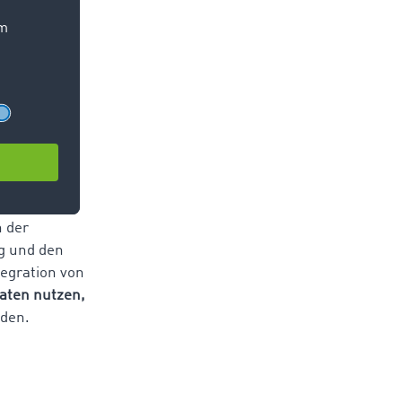
 Zudem
derungen im
Synergien
hnologien
n der
g und den
egration von
aten nutzen,
iden.