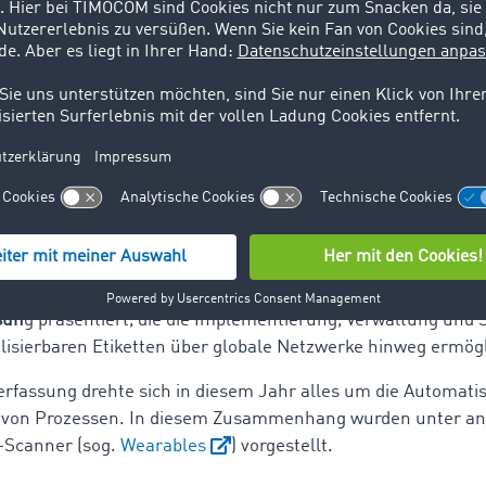
nik als Drehschraube für Automatisierung und
erung
iMAT 2024 wurden verschiedene Innovationen und Produktne
der Identtechnik vorgestellt. Die Auto-ID-Branche spielt ein
emen wie Digitalisierung und Automatisierung und ist somit 
e Optimierung vieler intralogistischer Prozesse.
der Kennzeichnung wurde neben
innovativen RFID-Etiketten
neuartigen Druckern mit integriertem Barcodereadern
, eine
sun
g präsentiert, die die Implementierung, Verwaltung und 
alisierbaren Etiketten über globale Netzwerke hinweg ermögl
erfassung drehte sich in diesem Jahr alles um die Automati
 von Prozessen. In diesem Zusammenhang wurden unter a
-Scanner (sog.
Wearables
) vorgestellt.