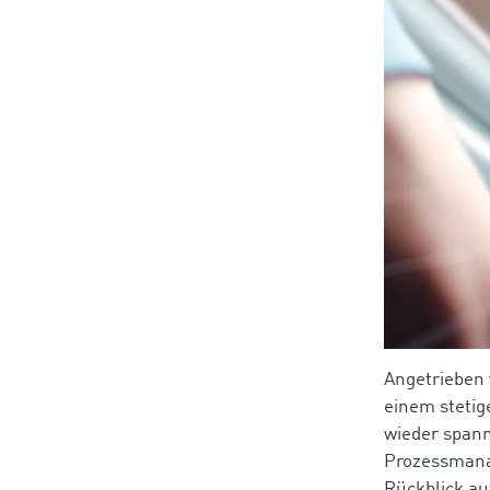
Angetrieben 
einem stetig
wieder spann
Prozessmanag
Rückblick au