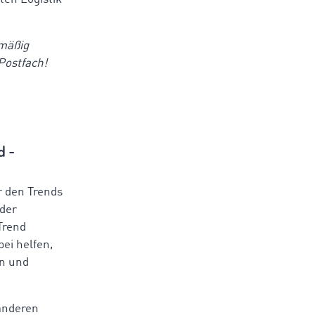
lmäßig
Postfach!
d -
er den Trends
eder
Trend
abei helfen,
en und
anderen