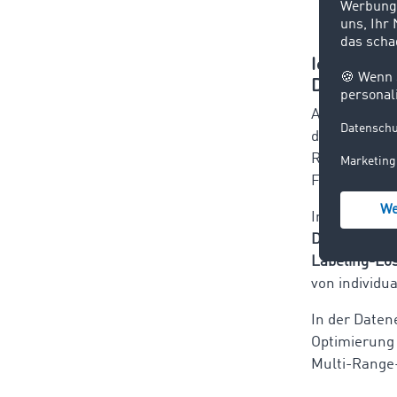
Identtech
Digitalisi
Auf der Log
dem Bereich 
Rolle für Th
Faktor für di
Im Bereich 
Display
und
Labeling-Lö
von individu
In der Daten
Optimierung
Multi-Range