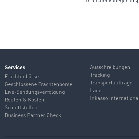
Branchenkollegen insp
Services
Ausschreibungen
Tracking
Frachtenbörse
Transportaufträge
Geschlossene Frachtenbörse
Lager
Live-Sendungsverfolgung
Inkasso Internationa
Routen & Kosten
Schnittstellen
Business Partner Check