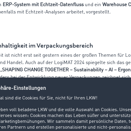
in
ERP-System mit Echtzeit-Datenfluss
und ein
Warehouse C
benfalls mit Echtzeit-Analysen arbeitet, vorgestellt.
haltigkeit im Verpackungsbereich
t ist nicht erst seit gestern eines der großen Themen für Log
nd Handel. Auch auf der LogiMAT 2024 spiegelte sich das g
„SHAPING CHANGE TOGETHER – Sustainability – AI – Ergon
ders bei der Entwicklung neuer Verpackungen zeichnet sich
igkeit deutlich ab. Dabei drehte sich alles um die verwendet
und die Einrichtung von Kreislaufsystemen.
estellten Innovationen gehörten unter anderem Verpackung
ppe und ein mobiles Transport-System, das konventionelle
 oder Einwegverpackungen ersetzen soll.