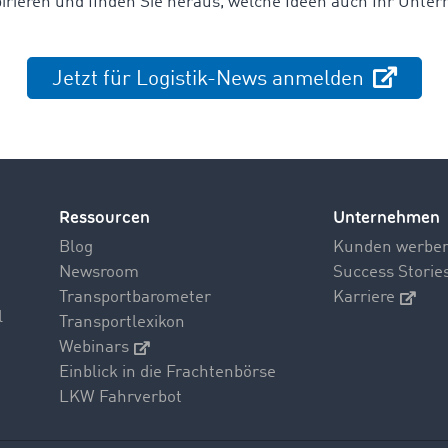
irieren und finden Sie heraus,
welche Ideen auch Ihr Unter
Jetzt für Logistik-News anmelden
Ressourcen
Unternehmen
Blog
Kunden werbe
Newsroom
Success Storie
Transportbarometer
Karriere
l
Transportlexikon
Webinars
Einblick in die Frachtenbörse
LKW Fahrverbot