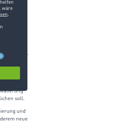
uheiten aus
e wichtige
ein zentraler
 mit ePaper-
Cloud-
Skalierung
ichen soll.
sierung und
nderem neue