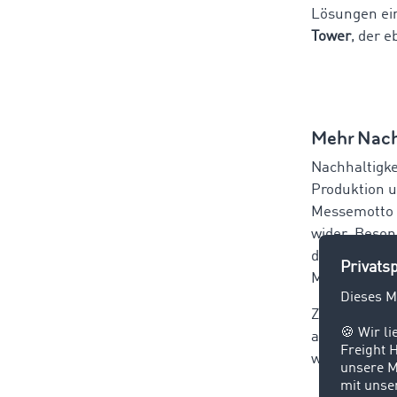
Lösungen e
Tower
, der e
Mehr Nach
Nachhaltigkei
Produktion u
Messemotto
wider. Beson
der Nachhalt
Materialien 
Zu den vorg
aus Wabenpa
wie Paletten