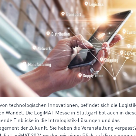
von technologischen Innovationen, befindet sich die Logisti
en Wandel. Die LogiMAT-Messe in Stuttgart bot auch in die
ende Einblicke in die Intralogistik-Lösungen und das
ement der Zukunft. Sie haben die Veranstaltung verpasst?
f die LogiMAT 2024 werfen wir einen Blick auf die spannends