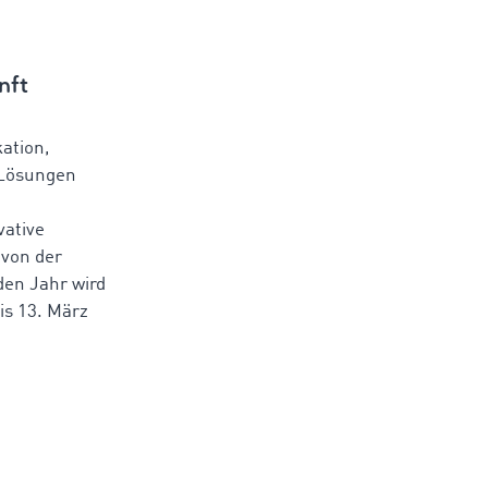
nft
ation,
-Lösungen
vative
 von der
den Jahr wird
bis 13. März