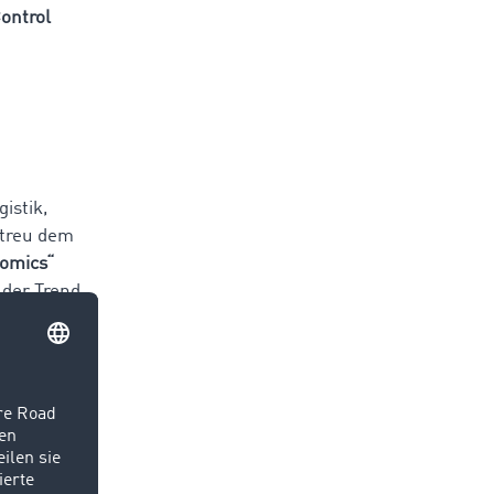
ontrol
istik,
etreu dem
omics“
 der Trend
en
slösungen
 Lösungen