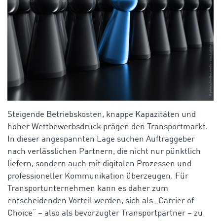
Steigende
Betriebskosten
,
knappe
Kapazitäten
und
hoher
Wettbewerbsdruck
prägen
den
Transportmarkt
.
In
dieser
angespannten
Lage
suchen
Auftraggeber
nach
verlässlichen
Partnern
, die
nicht
nur
pünktlich
liefern
,
sondern
auch
mit
digitalen
Prozessen
und
professioneller
Kommunikation
überzeugen
. Für
Transportunternehmen
kann
es
daher
zum
entscheidenden
Vorteil
werden
,
sich
als
„
Carrier
of
Choice
“ –
also
als
bevorzugter
Transportpartner
–
zu