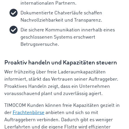
internationalen
Partnern
.
Dokumentierte
Chatverläufe
schaffen
Nachvollziehbarkeit
und
Transparenz
.
Die
sichere
Kommunikation
innerhalb
eines
geschlossenen
Systems
erschwert
Betrugsversuche
.
Proaktiv
handeln
und
Kapazitäten
steuern
Wer
frühzeitig
über
freie
Laderaumkapazitäten
informiert
,
stärkt
das
Vertrauen
seiner
Auftraggeber
.
Proaktives
Handeln
zeigt
,
dass
ein
Unternehmen
vorausschauend
plant
und
zuverlässig
agiert
.
TIMOCOM
Kunden
können
freie
Kapazitäten
gezielt
in
der
Frachtenbörse
anbieten
und
sich
so
mit
Auftraggebern
verbinden
.
Dadurch
gibt
es
weniger
Leerfahrten
und
die
eigene
Flotte
wird
effizienter