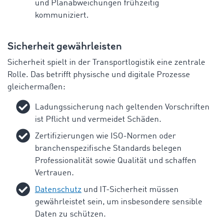
und
Planabweichungen
frühzeitig
kommuniziert
.
Sicherheit
gewährleisten
Sicherheit
spielt
in
der
Transportlogistik
eine
zentrale
Rolle.
Das
betrifft
physische
und
digitale
Prozesse
gleichermaßen
:
Ladungssicherung
nach
geltenden
Vorschriften
ist
Pflicht
und
vermeidet
Schäden
.
Zertifizierungen
wie
ISO-
Normen
oder
branchenspezifische
Standards
belegen
Professionalität
sowie
Qualität
und
schaffen
Vertrauen
.
Datenschutz
und
IT-
Sicherheit
müssen
gewährleistet
sein
, um
insbesondere
sensible
Daten
zu
schützen
.