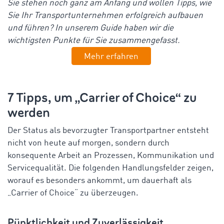
Sie
stehen
noch
ganz
am
Anfang
und
wollen
Tipps
,
wie
Sie
Ihr
Transportunternehmen
erfolgreich
aufbauen
und
führen
? In
unserem
Guide
haben
wir
die
wichtigsten
Punkte für
Sie
zusammengefasst
.
Mehr erfahren
7
Tipps
, um „
Carrier
of
Choice
“
zu
werden
Der Status
als
bevorzugter
Transportpartner
entsteht
nicht
von
heute
auf
morgen
,
sondern
durch
konsequente
Arbeit
an
Prozessen
,
Kommunikation
und
Servicequalität
. Die
folgenden
Handlungsfelder
zeigen
,
worauf
es
besonders
ankommt
, um
dauerhaft
als
„
Carrier
of
Choice
“
zu
überzeugen
.
Pünktlichkeit
und
Zuverlässigkeit