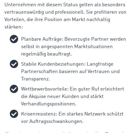
Unternehmen
mit
diesem
Status
gelten
als
besonders
vertrauenswürdig
und
professionell
.
Sie
profitieren
von
Vorteilen
, die
ihre
Position
am Markt
nachhaltig
stärken
:
Planbare
Aufträge
:
Bevorzugte
Partner
werden
selbst
in
angespannten
Marktsituationen
regelmäßig
beauftragt
.
Stabile
Kundenbeziehungen
:
Langfristige
Partnerschaften
basieren
auf
Vertrauen
und
Transparenz
.
Wettbewerbsvorteile
:
Ein
guter
Ruf
erleichtert
die
Akquise
neuer
Kunden
und
stärkt
Verhandlungspositionen
.
Krisenresistenz
:
Ein
starkes
Netzwerk
schützt
vor
Auftragsschwankungen
.