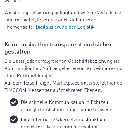
werden
.
Wie
die
Digitalisierung
gelingt
und
welche
Vorteile
sie
konkret
bietet
,
lesen
Sie
auch
auf
unserer
Themenseite
:
Digitalisierung der Logistik
.
Kommunikation
transparent
und
sicher
gestalten
Die
Basis
jeder
erfolgreichen
Geschäftsbeziehung
ist
Kommunikation
.
Auftraggeber
erwarten
zeitnahe
und
klare
Rückmeldungen
.
Auf
dem
Road
Freight
Marketplace
unterstützt
hier
der
TIMOCOM Messenger
auf
mehreren
Ebenen
:
Die
schnelle
Kommunikation
in
Echtzeit
ermöglicht
Abstimmungen
ohne
Umwege
.
Eine
integrierte
Übersetzungsfunktion
erleichtert
die
Zusammenarbeit
mit