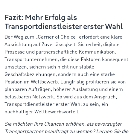
Fazit
:
Mehr
Erfolg
als
Transportdienstleister
erster
Wahl
Der
Weg
zum „
Carrier
of
Choice
“
erfordert
eine
klare
Ausrichtung
auf
Zuverlässigkeit
,
Sicherheit
,
digitale
Prozesse
und
partnerschaftliche
Kommunikation
.
Transportunternehmen
, die
diese
Faktoren
konsequent
umsetzen
,
sichern
sich
nicht
nur
stabile
Geschäftsbeziehungen
,
sondern
auch
eine
starke
Position
im
Wettbewerb
.
Langfristig
profitieren
sie
von
planbaren
Aufträgen
,
höherer
Auslastung
und
einem
belastbaren
Netzwerk
.
So
wird
aus
dem
Anspruch
,
Transportdienstleister
erster
Wahl
zu
sein
,
ein
nachhaltiger
Wettbewerbsvorteil
.
Sie
möchten
Ihre
Chancen
erhöhen
,
als
bevorzugter
Transportpartner
beauftragt
zu
werden
?
Lernen
Sie
die