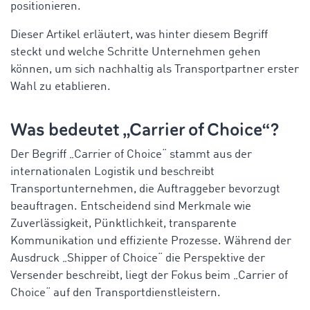
positionieren
.
Dieser
Artikel
erläutert
,
was
hinter
diesem
Begriff
steckt
und
welche
Schritte
Unternehmen
gehen
können
, um
sich
nachhaltig
als
Transportpartner
erster
Wahl
zu
etablieren
.
Was
bedeutet
„
Carrier
of
Choice
“?
Der
Begriff
„
Carrier
of
Choice
“
stammt
aus
der
internationalen
Logistik
und
beschreibt
Transportunternehmen
, die
Auftraggeber
bevorzugt
beauftragen
.
Entscheidend
sind
Merkmale
wie
Zuverlässigkeit
,
Pünktlichkeit
, transparente
Kommunikation
und
effiziente
Prozesse
.
Während
der
Ausdruck
„
Shipper
of
Choice
“ die Perspektive der
Versender
beschreibt
,
liegt
der Fokus
beim
„
Carrier
of
Choice
“
auf
den
Transportdienstleistern
.