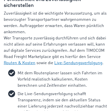
sicherstellen
Zuverlässigkeit
ist
die
wichtigste
Voraussetzung
, um
als
bevorzugter
Transportpartner
wahrgenommen
zu
werden
.
Auftraggeber
erwarten
,
dass
Waren
pünktlich
ankommen
.
Wer Transporte
zuverlässig
durchführen
und
sich
dabei
nicht
allein
auf
seine
Erfahrungen
verlassen
will
,
kann
auf
digitale
Services
zurückgreifen
.
Auf
dem
TIMOCOM
Road
Freight
Marketplace
gibt
es
hierfür
den
Service
Routen & Kosten
sowie
die
Live-Sendungsverfolgung
.
Mit
dem
Routenplaner
lassen
sich
Fahrten
im
Vorfeld
realistisch
kalkulieren
,
Kosten
berechnen
und
Zeitfenster
einhalten
.
Die Live-
Sendungsverfolgung
schafft
Transparenz
,
indem
sie
den
aktuellen
Status
einer
Lieferung
jederzeit
nachvollziehbar
macht