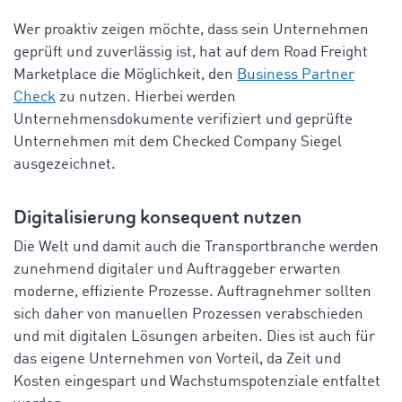
Wer
proaktiv
zeigen
möchte
,
dass
sein
Unternehmen
geprüft
und
zuverlässig
ist
,
hat
auf
dem
Road
Freight
Marketplace die
Möglichkeit
,
den
Business Partner
Check
zu
nutzen
.
Hierbei
werden
Unternehmensdokumente
verifiziert
und
geprüfte
Unternehmen
mit
dem
Checked
Company
Siegel
ausgezeichnet
.
Digitalisierung
konsequent
nutzen
Die Welt
und
damit
auch
die
Transportbranche
werden
zunehmend
digitaler
und
Auftraggeber
erwarten
moderne,
effiziente
Prozesse
.
Auftragnehmer
sollten
sich
daher
von
manuellen
Prozessen
verabschieden
und
mit
digitalen
Lösungen
arbeiten
.
Dies
ist
auch
für
das
eigene
Unternehmen
von
Vorteil
, da
Zeit
und
Kosten
eingespart
und
Wachstumspotenziale
entfaltet