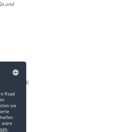
Qs und
:
rden aus den
ein Nutzer 10
em leitet sie
Ladung
AI hilft
ote korrekt