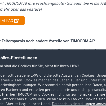
rt TIMOCOM AI Ihre Frachtangebote? Schauen Sie in die FA
 mehr über das Feature!
 AI FAQ
r Zeitersparnis noch andere Vorteile von TIMOCOM AI?
e wichtigsten 4 Vorteile neben der Zeitersparnis sind in Kürze
nqualität wird besser
. Infos, die eventuell noch fehlen, we
nden Daten der Logik nach abgeleitet. Zum Beispiel: Wenn 
etten einträgt, weiß die KI, dass das 4 Lademeter ergibt. Zud
htige Aufbauart ab, ergänzt Fahrzeugeigenschaften, die zur 
usw.
wiederum leitet sich der nächste, große Vorteil ab:
TIMOCOM 
, die noch keine große Logistikkompetenz haben
, die Angeb