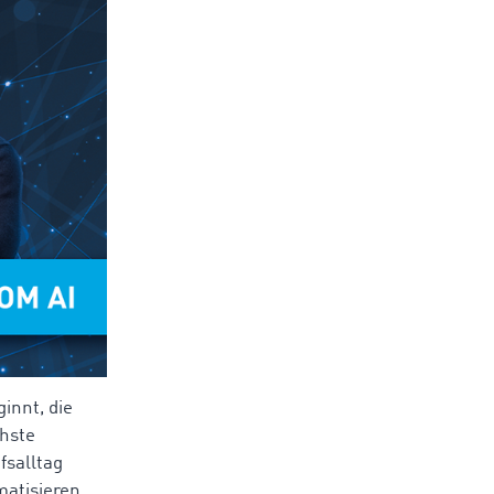
innt, die
chste
fsalltag
matisieren