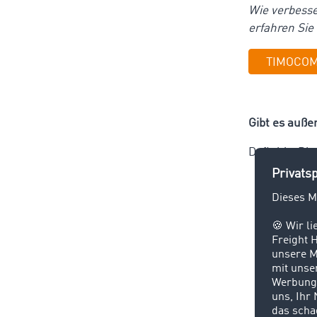
Wie verbesse
erfahren Sie
TIMOCOM
Gibt es auße
Definitiv. Di
Die
Date
bestehe
Europal
die ric
passen 
Daraus 
Nutzern