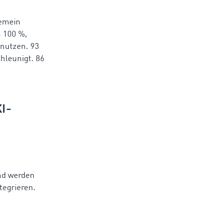
gemein
h 100 %,
 nutzen. 93
hleunigt. 86
I-
und werden
tegrieren.