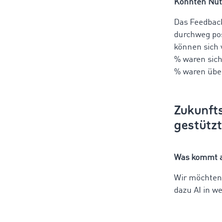
Konnten Nutz
Das Feedback
durchweg pos
können sich 
% waren sich
% waren über
Zukunfts
gestützt
Was kommt al
Wir möchten 
dazu AI in w