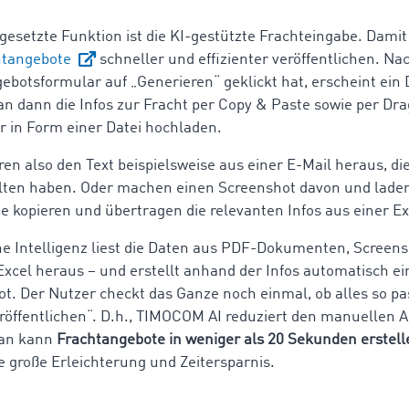
gesetzte Funktion ist die KI-gestützte Frachteingabe. Damit
htangebote
schneller und effizienter veröffentlichen. 
ebotsformular auf „Generieren“ geklickt hat, erscheint ein D
n dann die Infos zur Fracht per Copy & Paste sowie per Dr
r in Form einer Datei hochladen.
ren also den Text beispielsweise aus einer E-Mail heraus, di
lten haben. Oder machen einen Screenshot davon und lade
ie kopieren und übertragen die relevanten Infos aus einer E
he Intelligenz liest die Daten aus PDF-Dokumenten, Screens
Excel heraus – und erstellt anhand der Infos automatisch ei
t. Der Nutzer checkt das Ganze noch einmal, ob alles so pa
Veröffentlichen“. D.h., TIMOCOM AI reduziert den manuellen
Man kann
Frachtangebote in weniger als 20 Sekunden erstell
e große Erleichterung und Zeitersparnis.