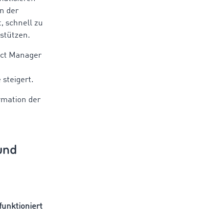
in der
, schnell zu
rstützen.
duct Manager
 steigert.
rmation der
und
unktioniert