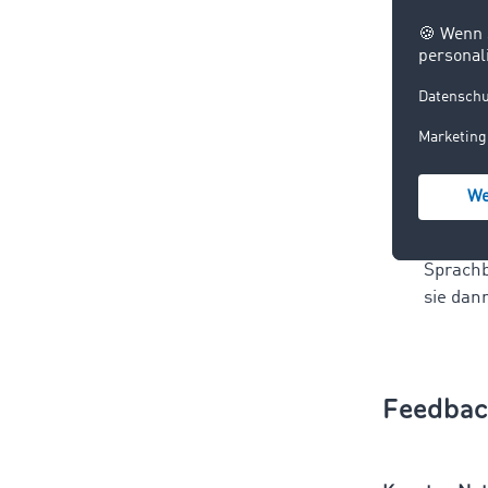
auszufü
weitere
Da die
A
wissen 
weniger
einem 
Zudem ü
Sprachb
sie dann
Feedbac