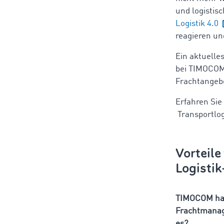
und logistis
Logistik 4.0
reagieren un
Ein aktuelle
bei TIMOCOM, 
Frachtangebot
Erfahren Sie
Transportlog
Vorteile
Logisti
TIMOCOM hat
Frachtmanage
es?