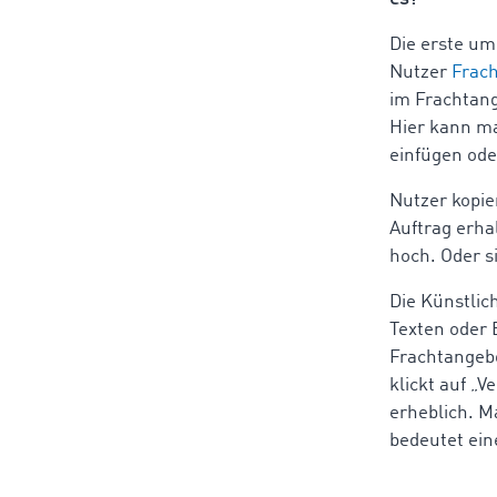
Die erste um
Nutzer
Frac
im Frachtang
Hier kann ma
einfügen ode
Nutzer kopie
Auftrag erha
hoch. Oder s
Die Künstlic
Texten oder 
Frachtangebo
klickt auf „
erheblich. 
bedeutet ein