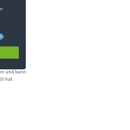
ik ein
er
werden,
 Es gibt
hneller zu
mögliche
hen und kann
llt hat.