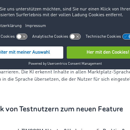
llen. Angesichts des Personalmangels in der Transportlogist
r, wichtiger Schritt nach vorne.
ngebote dadurch vollständiger, fehlerfreier und damit bess
die Auftragnehmer genau, worauf sie sich einstellen können.
 Nachfragen zum Auftrag – und es kommt im besten Fall sc
Deal.
berwinden wir durch die
integrierte Übersetzungsfunktion
arrieren. Die KI erkennt Inhalte in allen Marktplatz-Sprac
 in die Sprache übersetzen, die der Nutzer für sich eingeste
k von Testnutzern zum neuen Feature