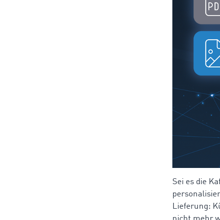
Sei es die K
personalisie
Lieferung: K
nicht mehr w