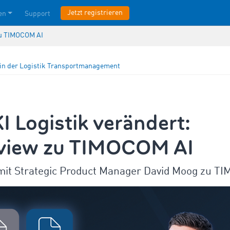
Jetzt registrieren
en
Support
 zu TIMOCOM AI
in der Logistik
Transportmanagement
I Logistik verändert:
rview zu TIMOCOM AI
 mit Strategic Product Manager David Moog zu T