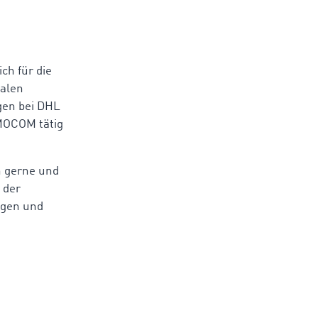
ch für die
ualen
gen bei DHL
IMOCOM tätig
n gerne und
 der
ngen und