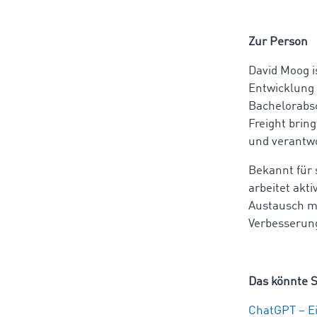
Zur Person
David Moog i
Entwicklung 
Bachelorabsc
Freight brin
und verantwo
Bekannt für 
arbeitet ak
Austausch mi
Verbesserung
Das könnte S
ChatGPT – Ei