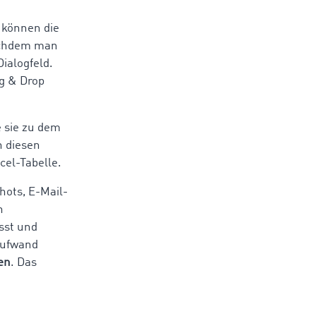
 können die
Nachdem man
ialogfeld.
ag & Drop
e sie zu dem
n diesen
xcel-Tabelle.
hots, E-Mail-
n
sst und
 Aufwand
en
. Das