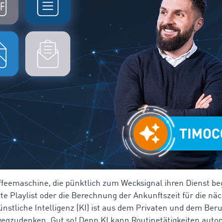
affeemaschine, die pünktlich zum Wecksignal ihren Dienst beg
rte Playlist oder die Berechnung der Ankunftszeit für die nä
ünstliche Intelligenz (KI) ist aus dem Privaten und dem Beru
egzudenken. Gut so! Denn KI kann Routinetätigkeiten auto