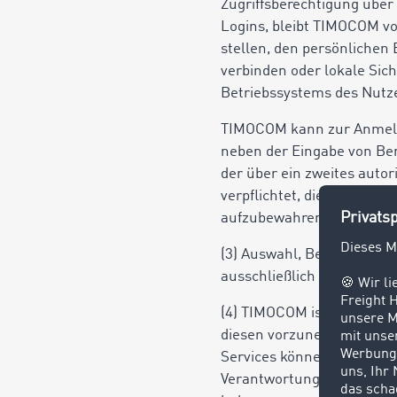
Zugriffsberechtigung über
Logins, bleibt TIMOCOM v
stellen, den persönlichen
verbinden oder lokale Sic
Betriebssystems des Nutz
TIMOCOM kann zur Anmeldu
neben der Eingabe von Ben
der über ein zweites autori
verpflichtet, dieses zwei
aufzubewahren.
(3) Auswahl, Beschaffung 
ausschließlich durch den 
(4) TIMOCOM ist berechtig
diesen vorzunehmen, sofe
Services können Systeme mi
Verantwortung sicher, das