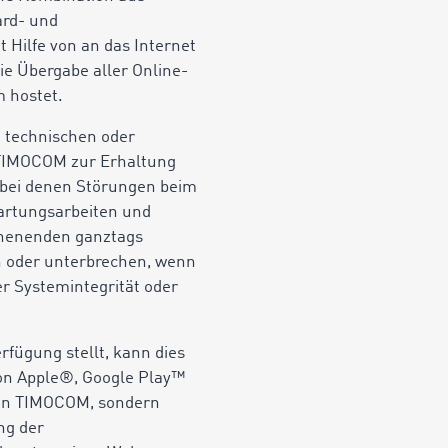
ard- und
 Hilfe von an das Internet
ie Übergabe aller Online-
 hostet.
 technischen oder
 TIMOCOM zur Erhaltung
 bei denen Störungen beim
artungsarbeiten und
chenenden ganztags
 oder unterbrechen, wenn
er Systemintegrität oder
fügung stellt, kann dies
on Apple®, Google Play™
 von TIMOCOM, sondern
ng der