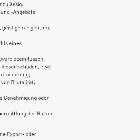
nzulässig:
 und -Angebote,
, geistigem Eigentum,
fils eines
tware beeinflussen.
r diesen schaden, etwa
kriminierung,
von Brutalität,
iche Genehmigung oder
Übermittlung der Nutzer
ene Export- oder