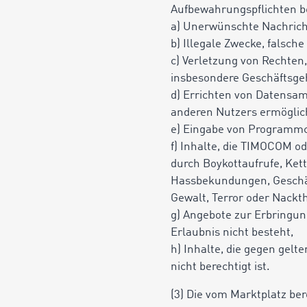
Aufbewahrungspflichten be
a) Unerwünschte Nachrich
b) Illegale Zwecke, falsc
c) Verletzung von Rechten
insbesondere Geschäftsg
d) Errichten von Datensamm
anderen Nutzers ermöglic
e) Eingabe von Programmco
f) Inhalte, die TIMOCOM od
durch Boykottaufrufe, Ket
Hassbekundungen, Geschäf
Gewalt, Terror oder Nackth
g) Angebote zur Erbringun
Erlaubnis nicht besteht,
h) Inhalte, die gegen gelt
nicht berechtigt ist.
(3) Die vom Marktplatz ber