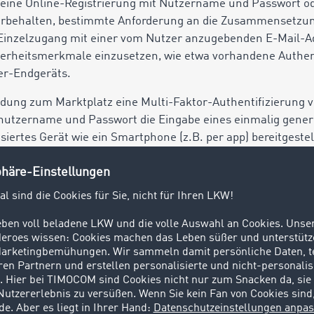
 eine Online-Registrierung mit Nutzername und Passwort o
orbehalten, bestimmte Anforderung an die Zusammensetzun
 Einzelzugang mit einer vom Nutzer anzugebenden E-Mail-A
herheitsmerkmale einzusetzen, wie etwa vorhandene Authen
er-Endgeräts.
ng zum Marktplatz eine Multi-Faktor-Authentifizierung vo
utzername und Passwort die Eingabe eines einmalig generi
siertes Gerät wie ein Smartphone (z.B. per app) bereitgestell
te Gerät ebenso wie seine Anmeldedaten vor unbefugtem Zugri
und Einsatz erforderlicher Hard- und Software und Datenfe
Nutzer und auf dessen Risiko.
t, im Rahmen der Weiterentwicklung und Optimierung ihrer
rn hierdurch nicht die wesentlichen Leistungsmerkmale ein
t künstlicher Intelligenz (nachfolgend: AI) beinhalten. Der 
s die in seinem Unternehmen damit befassten Personen das