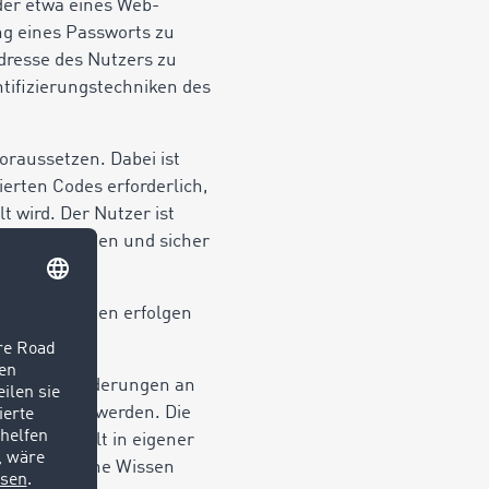
der etwa eines Web-
g eines Passworts zu
dresse des Nutzers zu
tifizierungstechniken des
raussetzen. Dabei ist
erten Codes erforderlich,
t wird. Der Nutzer ist
ff zu schützen und sicher
rnverbindungen erfolgen
 Services Änderungen an
geschränkt werden. Die
Nutzer stellt in eigener
 erforderliche Wissen