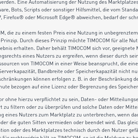
werden. Eine Automatisierung der Nutzung des Marktplatzes,
ware, Bots, Scripts oder sonstiger Hilfsmittel, die vom Stan
 Firefox® oder Microsoft Edge® abweichen, bedarf der sch
M, die zu einem festen Preis eine Nutzung in unbegrenzt
Prinzip. Durch dieses Prinzip möchte TIMOCOM für alle Nut
ebnis erhalten. Daher behält TIMOCOM sich vor, geeignet
srechts eines Nutzers zu ergreifen, wenn dieser durch sein
sourcen von TIMOCOM in einer Weise beansprucht, die eine 
erverkapazität, Bandbreite oder Speicherkapazität nicht nu
nschränkungen können erfolgen z. B. in der Beschränkung d
nute bezogen auf eine Lizenz oder Begrenzung des Speicher
r ohne hierzu verpflichtet zu sein, Daten- oder Mitteilung
t zu filtern oder zu überprüfen und solche Daten oder Mitte
ng eines Nutzers zum Marktplatz zu unterbrechen, wenn da
t oder die guten Sitten vermieden oder beendet wird. Das glei
ation oder des Marktplatzes technisch durch den Nutzer gefä