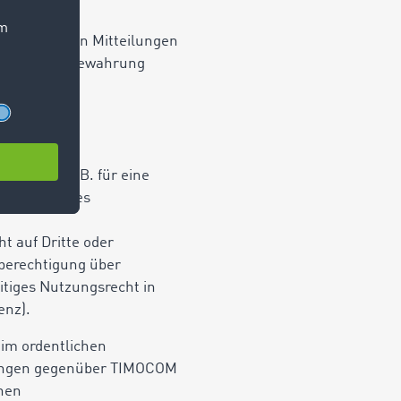
, erhaltenen Mitteilungen
auer und Aufbewahrung
n Umfang, z.B. für eine
 vereinbartes
t auf Dritte oder
berechtigung über
itiges Nutzungsrecht in
enz).
 im ordentlichen
rlangen gegenüber TIMOCOM
chen