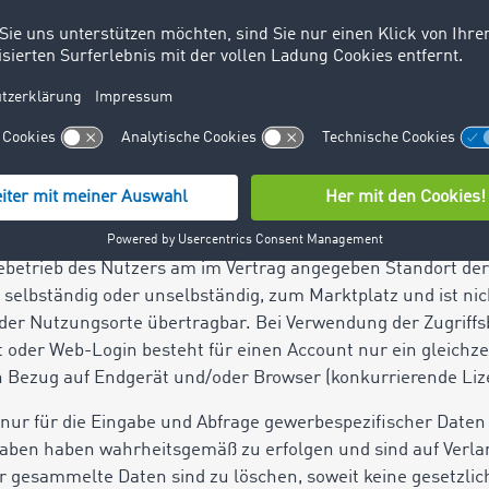
zer über den Marktplatz Benachrichtigungen zu Angeboten
itteln. TIMOCOM bleibt vorbehalten, die Anzahl, Anzeiged
estimmen und zu begrenzen.
gsrecht
 gewährte Nutzungsrecht gilt nur im individuell vereinbarte
önlichen Einzelzugängen (Account), Transaktionen oder ein
etrieb des Nutzers am im Vertrag angegeben Standort der
selbständig oder unselbständig, zum Marktplatz und ist nich
der Nutzungsorte übertragbar. Bei Verwendung der Zugriffs
der Web-Login besteht für einen Account nur ein gleichze
n Bezug auf Endgerät und/oder Browser (konkurrierende Liz
t nur für die Eingabe und Abfrage gewerbespezifischer Daten
ngaben haben wahrheitsgemäß zu erfolgen und sind auf Ve
r gesammelte Daten sind zu löschen, soweit keine gesetzli