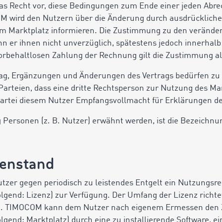
das Recht vor, diese Bedingungen zum Ende einer jeden Abr
M wird den Nutzern über die Änderung durch ausdrücklich
m Marktplatz informieren. Die Zustimmung zu den veränder
enn er ihnen nicht unverzüglich, spätestens jedoch innerha
vorbehaltlosen Zahlung der Rechnung gilt die Zustimmung als
ag, Ergänzungen und Änderungen des Vertrags bedürfen zu 
Parteien, dass eine dritte Rechtsperson zur Nutzung des Mar
re Partei diesem Nutzer Empfangsvollmacht für Erklärungen 
g Personen (z. B. Nutzer) erwähnt werden, ist die Bezeichnu
genstand
tzer gegen periodisch zu leistendes Entgelt ein Nutzungsre
lgend: Lizenz) zur Verfügung. Der Umfang der Lizenz richte
ng. TIMOCOM kann dem Nutzer nach eigenem Ermessen den 
lgend: Marktplatz) durch eine zu installierende Software, e