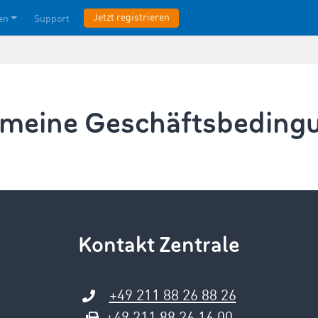
Jetzt registrieren
en
Support
emeine Geschäfts­beding
Kontakt Zentrale
+49 211 88 26 88 26