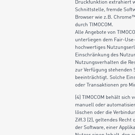
Druckfunktion extrahiert 
Schnittstelle, fremde Soft
Browser wie z.B. Chrome™,
durch TIMOCOM.
Alle Angebote von TIMOCO
unterliegen dem Fair-Use-
hochwertiges Nutzungserl
Einschränkung des Nutzung
Nutzungsverhalten die Res
zur Verfügung stehenden S
beeinträchtigt. Solche Ei
oder Transaktionen pro Mi
(4) TIMOCOM behält sich vo
manuell oder automatisier
löschen oder die Verbindu
Ziff.3 (2), geltendes Rech
der Software, einer Applik