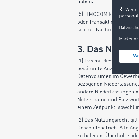
haben.
(5) TIMOCOM kann dem Nut
oder Transaktionen überm
solcher Nachrichten zu b
3. Das Nutzun
(1) Das mit diesem Vertrag
bestimmte Anzahl von pers
Datenvolumen im Gewerbeb
bezogenen Niederlassung, 
andere Niederlassungen o
Nutzername und Passwort o
einem Zeitpunkt, sowohl i
(2) Das Nutzungsrecht gil
Geschäftsbetrieb. Alle A
zu belegen. Überholte ode