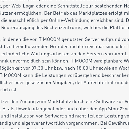
 per Web-Login oder eine Schnittstelle zur bestehenden H
zer ermöglichen. Der Betrieb des Marktplatzes erfolgt mit
die ausschließlich per Online-Verbindung erreichbar sind. D
m Routerausgang des Rechenzentrums, welches die Plattform
 in denen die von TIMOCOM genutzten Server aufgrund von
ht zu beeinflussenden Gründen nicht erreichbar sind oder
g erforderliche Wartungsarbeiten an den Servern vornimmt,
echnik unvermeidlich sein können. TIMOCOM wird planbare W
öglichkeit vor 07.30 Uhr bzw. nach 18.00 Uhr sowie an Wo
 TIMOCOM kann die Leistungen vorübergehend beschränken
licher oder gesetzlicher Vorgaben, der Aufrechterhaltung d
lich ist.
zer den Zugang zum Marktplatz durch eine Software zur Ver
 B. als Downloadangebot oder auch über den App Store® v
und Installation von Software sind nicht Teil der Leistung
ändig und eigenverantwortlich vorgenommen. Bei Gewähru