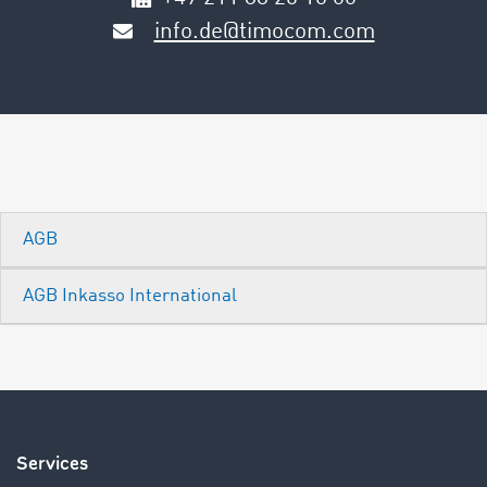
info.de@timocom.com
AGB
AGB Inkasso International
Services